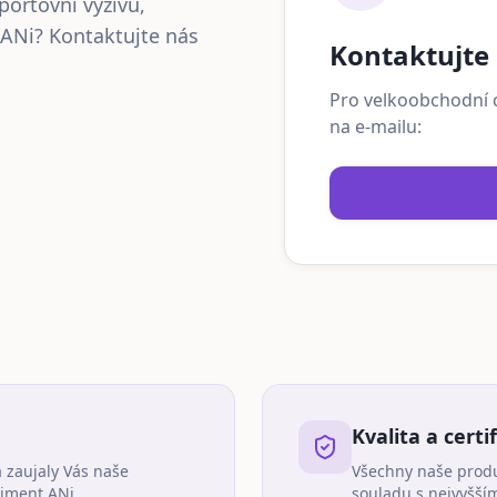
sportovní výživu,
 ANi? Kontaktujte nás
Kontaktujte
Pro velkoobchodní c
na e-mailu:
Kvalita a certi
 zaujaly Vás naše
Všechny naše produk
timent ANi.
souladu s nejvyšší