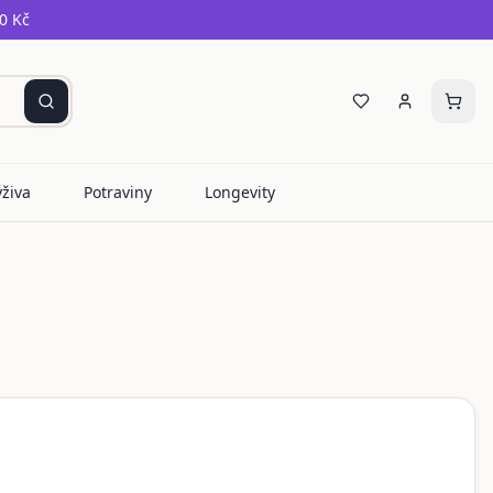
0 Kč
ýživa
Potraviny
Longevity