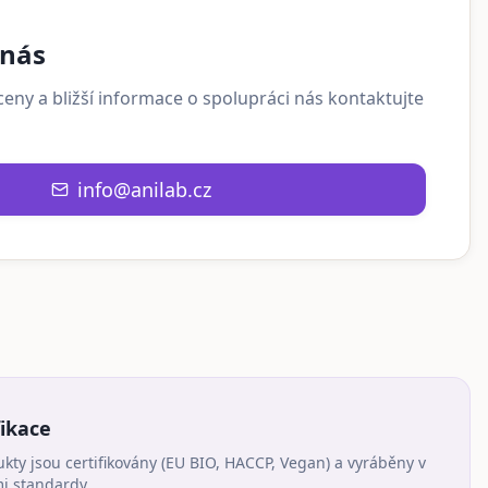
 nás
eny a bližší informace o spolupráci nás kontaktujte
info@anilab.cz
fikace
ty jsou certifikovány (EU BIO, HACCP, Vegan) a vyráběny v
mi standardy.