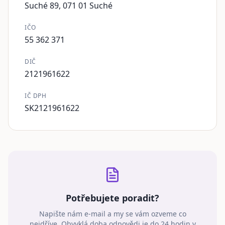
Suché 89, 071 01 Suché
IČO
55 362 371
DIČ
2121961622
IČ DPH
SK2121961622
Potřebujete poradit?
Napište nám e-mail a my se vám ozveme co
nejdříve. Obvyklá doba odpovědi je do 24 hodin v