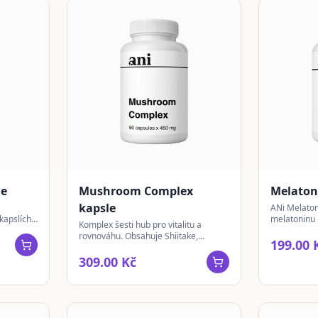
le
Mushroom Complex
Melaton
kapsle
ANi Melaton
kapslích,
melatoninu 
Komplex šesti hub pro vitalitu a
u a
spánkového 
rovnováhu. Obsahuje Shiitake,
dávkování b
199.00 
Maitake, Cordyceps, Reishi, Lion's
Mane a Chaga.
309.00 Kč