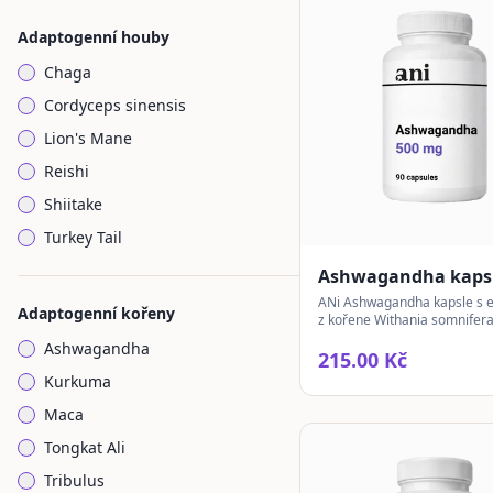
Adaptogenní houby
Chaga
Cordyceps sinensis
Lion's Mane
Reishi
Shiitake
Turkey Tail
Ashwagandha kaps
ANi Ashwagandha kapsle s 
Adaptogenní kořeny
z kořene Withania somnifera
každodenní použití.
Ashwagandha
215.00 Kč
Kurkuma
Maca
Tongkat Ali
Tribulus