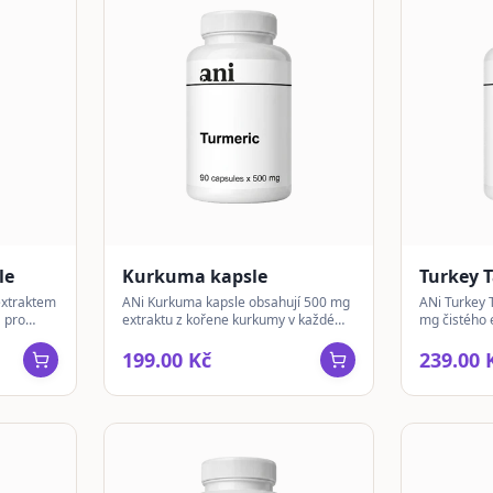
le
Kurkuma kapsle
Turkey T
extraktem
ANi Kurkuma kapsle obsahují 500 mg
ANi Turkey T
 pro
extraktu z kořene kurkumy v každé
mg čistého 
kapsli. Vhodné pro každodenní
Tail (Tramet
užívání.
každodenní 
199.00 Kč
239.00 