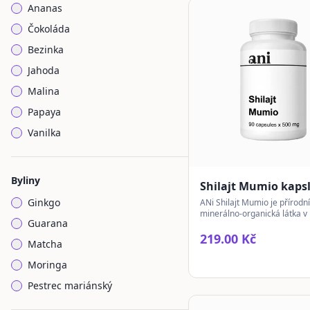
Ananas
Čokoláda
Bezinka
Jahoda
Malina
Papaya
Vanilka
Byliny
Shilajt Mumio kaps
Ginkgo
ANi Shilajt Mumio je přírodní
minerálno-organická látka v 
Guarana
tradičně spojovaná s vitalito
celkovou regenerací.
219.00 Kč
Matcha
Moringa
Pestrec mariánský