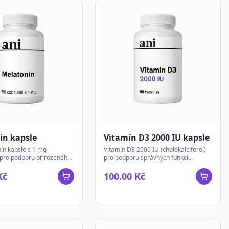
in kapsle
Vitamín D3 2000 IU kapsle
in kapsle s 1 mg
Vitamín D3 2000 IU (cholekalciferol)
pro podporu přirozeného
pro podporu správných funkcí
cyklu. Praktické
organismu a udržení zdravých kostí a
ez zbytečných přísad.
zubů. Testováno na čistotu.
Kč
100.00 Kč