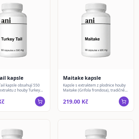
ail kapsle
Maitake kapsle
ail kapsle obsahují 550
Kapsle s extraktem z plodnice houby
extraktu z houby Turkey
Maitake (Grifola frondosa), tradičně
es versicolor) pro
známé v asijských kulturách. Pro
užívání.
každodenní užívání.
Kč
219.00 Kč