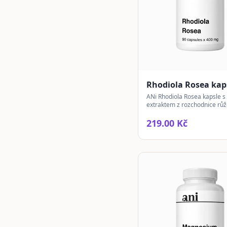
Rhodiola Rosea kap
ANi Rhodiola Rosea kapsle s
extraktem z rozchodnice růž
známé pro své využití v nár
podmínkách.
219.00 Kč