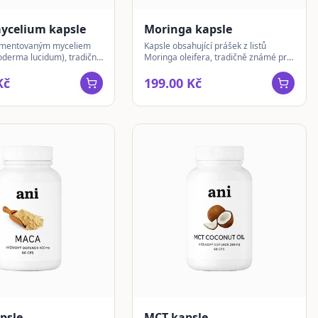
mycelium kapsle
Moringa kapsle
ermentovaným myceliem
Kapsle obsahující prášek z listů
oderma lucidum), tradičně
Moringa oleifera, tradičně známé pro
houbou, v praktickém
své bohaté složení.
každodenní užívání.
Kč
199.00 Kč
psle
MCT kapsle