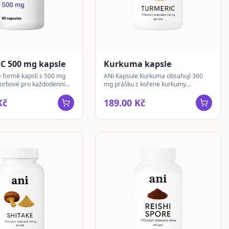
 C 500 mg kapsle
Kurkuma kapsle
e formě kapslí s 500 mg
ANi Kapsule Kurkuma obsahují 360
korbové pro každodenní
mg prášku z kořene kurkumy
(Curcuma longa) v každé kapsli.
Tradičně využívaná v ajurvédě.
Kč
189.00 Kč