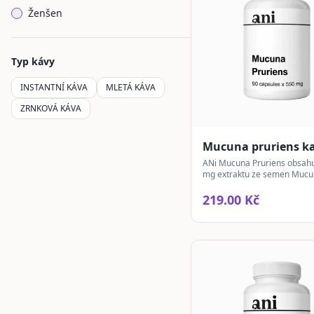
Ženšen
Typ kávy
INSTANTNÍ KÁVA
MLETÁ KÁVA
ZRNKOVÁ KÁVA
Mucuna pruriens ka
ANi Mucuna Pruriens obsah
mg extraktu ze semen Muc
pruriens v každé kapsli, trad
ceněné v ajurvédské praxi.
219.00 Kč