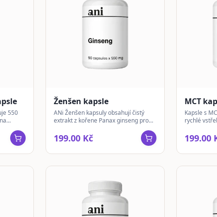
psle
Ženšen kapsle
MCT kap
uje 550
ANi Ženšen kapsuly obsahují čistý
Kapsle s M
una
extrakt z kořene Panax ginseng pro
rychlé vstře
ičně
podporu vitality a celkové pohody.
nízkosachar
199.00 Kč
199.00 