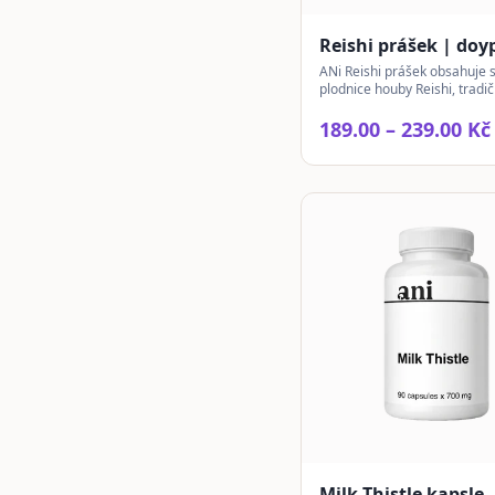
Reishi prášek | doy
ANi Reishi prášek obsahuje 
plodnice houby Reishi, tradi
známé v čínské medicíně. V
každodenní užívání.
189.00 – 239.00 Kč
Milk Thistle kapsle