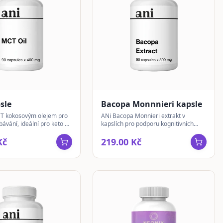
sle
Bacopa Monnnieri kapsle
CT kokosovým olejem pro
ANi Bacopa Monnieri extrakt v
bávání, ideální pro keto a
kapslích pro podporu kognitivních
idovou dietu.
funkcí. Tradiční ajurvédská rostlina s
obsahem 300 mg extraktu na kapsli.
Kč
219.00 Kč