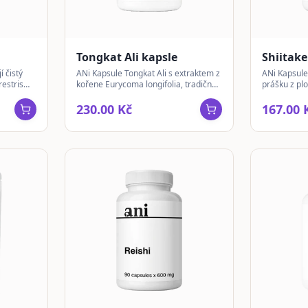
Tongkat Ali kapsle
Shiitake
í čistý
ANi Kapsule Tongkat Ali s extraktem z
ANi Kapsule
restris
kořene Eurycoma longifolia, tradičně
prášku z pl
známého jako malajský ženšen, pro
edodes, tra
každodenní doplnění výživy.
230.00 Kč
167.00 