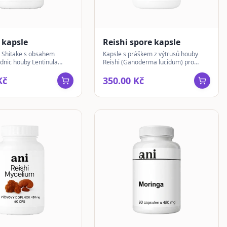
 kapsle
Reishi spore kapsle
 Shitake s obsahem
Kapsle s práškem z výtrusů houby
odnic houby Lentinula
Reishi (Ganoderma lucidum) pro
dičně známé v Asii.
snadné zařazení do denního režimu.
Kč
350.00 Kč