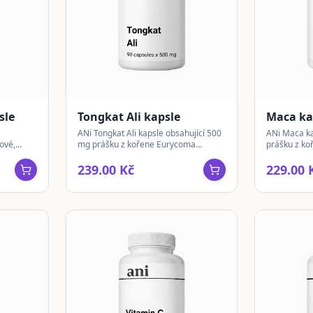
sle
Tongkat Ali kapsle
Maca ka
ANi Tongkat Ali kapsle obsahující 500
ANi Maca ka
ové,
mg prášku z kořene Eurycoma
prášku z ko
očných
longifolia, tradičně známé jako
aktivní a vyv
malajský ženšen.
239.00 Kč
229.00 