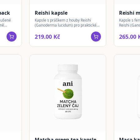
pack
Reishi kapsle
Reishi 
sušené
Kapsle s práškem z houby Reishi
Kapsle s f
čně
(Ganoderma lucidum) pro praktické
Reishi (Gan
hodný pro
užívání, bez přídavných látek.
používanou 
balení pro 
219.00 Kč
265.00 
Matcha green tea kapsle
Maca ka