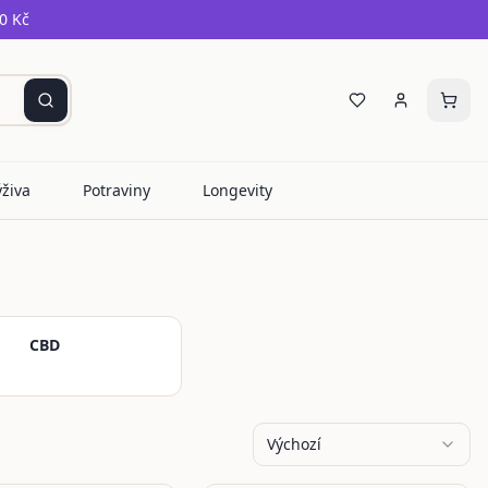
0 Kč
ýživa
Potraviny
Longevity
CBD
Výchozí