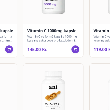
kapsle
Vitamin C 1000mg kapsle
Vitamin
ová forma
Vitamín C ve formě kapslí s 1000 mg
Vitamín C v
ou, známá
kyseliny askorbové pro každodenní
kyseliny as
široké
doplnění.
doplnění.
145.00 Kč
119.00 