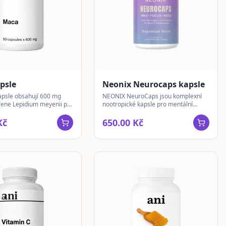
psle
Neonix Neurocaps kapsle
psle obsahují 600 mg
NEONIX NeuroCaps jsou komplexní
řene Lepidium meyenii pro
nootropické kapsle pro mentální
ážený životní styl.
energii, soustředění a odolnost bez
stimulantů.
Kč
650.00 Kč