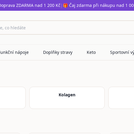
Doprava ZDARMA nad 1 200 Kč
|
🎁 Čaj zdarma při nákupu nad 1 00
Funkční nápoje
Doplňky stravy
Keto
Sportovní v
Kolagen