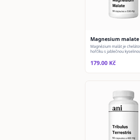
Magnesium malate 
Magnézium malát je chelát
hořčíku s jablečnou kyselin
pro dobrou vstřebatelnost a 
spektrum použití.
179.00 Kč