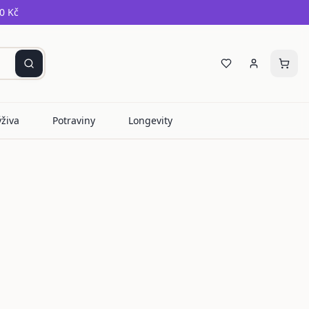
0 Kč
ýživa
Potraviny
Longevity