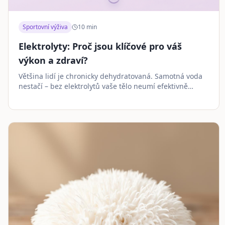
Sportovní výživa
10
min
Elektrolyty: Proč jsou klíčové pro váš
výkon a zdraví?
Většina lidí je chronicky dehydratovaná. Samotná voda
nestačí – bez elektrolytů vaše tělo neumí efektivně
využít tekutiny. Podívejte se, co říká věda.