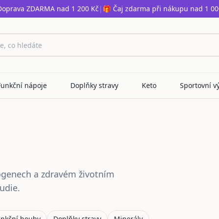
Doprava ZDARMA nad 1 200 Kč
|
🎁 Čaj zdarma při nákupu nad 1 00
Funkční nápoje
Doplňky stravy
Keto
Sportovní v
ogenech a zdravém životním
udie.
unkční houby
Doplňky stravy
Minerály