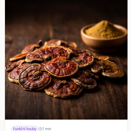
Funkční houby
7
min