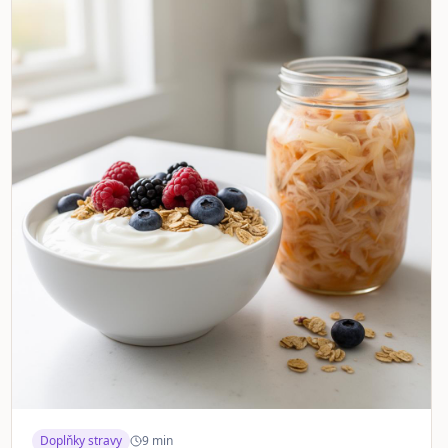
Doplňky stravy
9
min