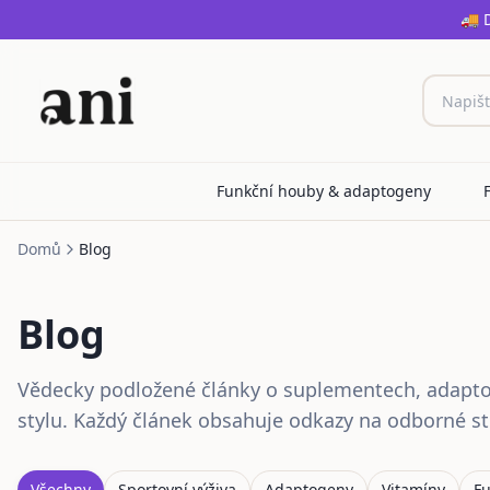
🚚 
Funkční houby & adaptogeny
Domů
Blog
Blog
Vědecky podložené články o suplementech, adapt
stylu. Každý článek obsahuje odkazy na odborné st
Všechny
Sportovní výživa
Adaptogeny
Vitamíny
F