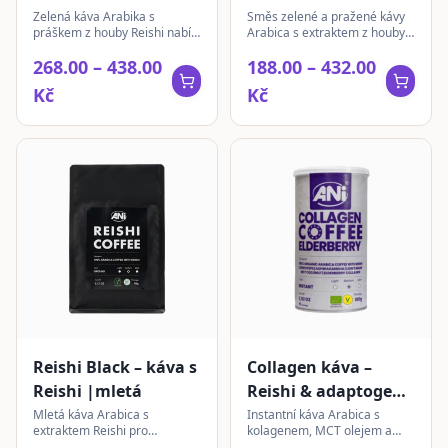
pražená | mletá
Zelená káva Arabika s
Směs zelené a pražené kávy
práškem z houby Reishi nabízí
Arabica s extraktem z houby
jedinečnou kombinaci pro
Reishi. Ideální pro ty, kteří
268.00 – 438.00
188.00 – 432.00
každodenní rituál.
hledají jedinečný kávový
zážitek.
Kč
Kč
Reishi Black – káva s
Collagen káva –
Reishi |mletá
Reishi & adaptogeny
| Elderberry |
Mletá káva Arabica s
Instantní káva Arabica s
extraktem Reishi pro
kolagenem, MCT olejem a
instantní
každodenní rituál. Přírodní
extrakty z Reishi, Cordyceps,