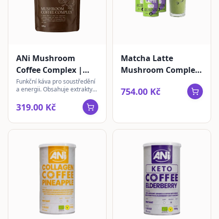
ANi Mushroom
Matcha Latte
Coffee Complex |
Mushroom Complex
instantní 100g
3 ks + sklenice
Funkční káva pro soustředění
a energii. Obsahuje extrakty
754.00 Kč
Chaga, Lion's Mane,
Cordyceps, Reishi a
319.00 Kč
Ashwagandha s L-theaninem.