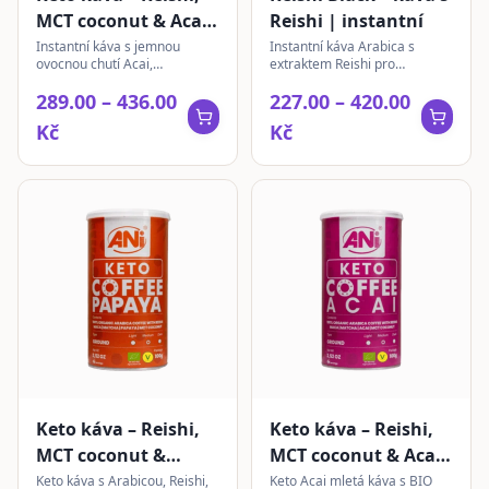
MCT coconut & Acai
Reishi | instantní
| instantní
Instantní káva s jemnou
Instantní káva Arabica s
ovocnou chutí Acai,
extraktem Reishi pro
obohacená o Reishi, Macu,
každodenní rituál. Přírodní
289.00 – 436.00
227.00 – 420.00
Matchu a MCT kokosový olej
složení pro jemnou chuť.
pro aktivní životní styl.
Kč
Kč
Keto káva – Reishi,
Keto káva – Reishi,
MCT coconut &
MCT coconut & Acai
Papaya | mletá
| mletá
Keto káva s Arabicou, Reishi,
Keto Acai mletá káva s BIO