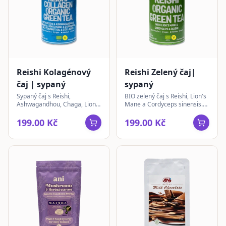
Reishi Kolagénový
Reishi Zelený čaj|
čaj | sypaný
sypaný
Sypaný čaj s Reishi,
BIO zelený čaj s Reishi, Lion's
Ashwagandhou, Chaga, Lion's
Mane a Cordyceps sinensis.
Mane, Guaranou a
Sypaný čaj pro každodenní
veganským kolagenem pro
chvíle pohody a rituály.
199.00 Kč
199.00 Kč
celkovou pohodu.