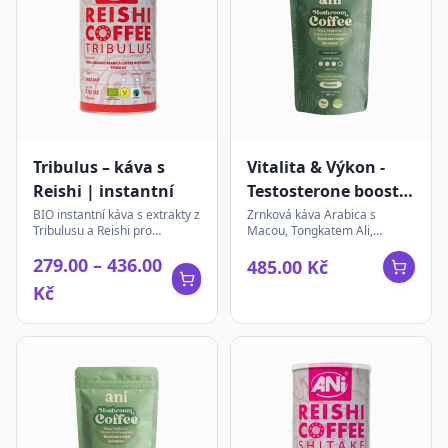
Tribulus – káva s
Vitalita & Výkon -
Reishi | instantní
Testosterone booster
– Mushroom Coffee |
BIO instantní káva s extrakty z
Zrnková káva Arabica s
Tribulusu a Reishi pro
Macou, Tongkatem Ali,
zrnková 350 g
každodenní pohodu a vitalitu.
Tribulusem a Ashwagandhou
279.00 – 436.00
Veganská a bezlepková.
pro vitalitu a výkon. Intenzivní
485.00 Kč
chuť tmavě pražené kávy.
Kč