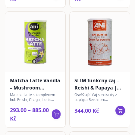
Matcha Latte Vanilla
SLIM funkcny caj –
– Mushroom
Reishi & Papaya |
Complex | instantní
sypaný
Matcha Latte s komplexem
Osvěžující čaj s extrakty z
hub Reishi, Chaga, Lion's
papáji a Reishi pro
200 g
Mane, Cordyceps a Turkey
každodenní pohodu. S jemnou
293.00 – 885.00
Tail pro vyvážený zážitek.
chutí a vůní, ideální pro váš
344.00 Kč
ranní rituál.
Kč