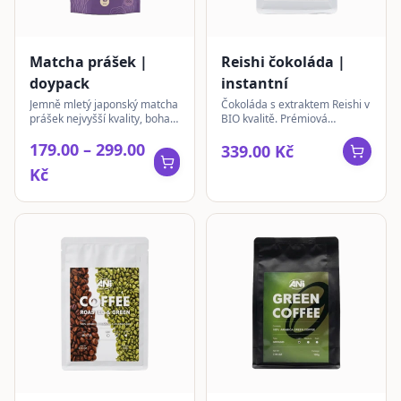
Matcha prášek |
Reishi čokoláda |
doypack
instantní
Jemně mletý japonský matcha
Čokoláda s extraktem Reishi v
prášek nejvyšší kvality, bohatý
BIO kvalitě. Prémiová
na antioxidanty a L-theanin
německá čokoláda pro chvíle
179.00 – 299.00
pro přirozenou energii.
pohody a funkční podporu.
339.00 Kč
Kč