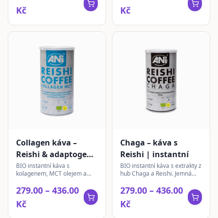
Kč
Kč
Collagen káva –
Chaga – káva s
Reishi & adaptogeny
Reishi | instantní
| instantní
BIO instantní káva s
BIO instantní káva s extrakty z
kolagenem, MCT olejem a
hub Chaga a Reishi. Jemná
extrakty z Reishi, Cordyceps,
chuť Arabiky s bohatým
279.00 – 436.00
279.00 – 436.00
Chaga, Ashwagandha a Lion's
senzorickým profilem pro
Mane pro každodenní
každodenní vychutnávání.
Kč
Kč
potěšení.