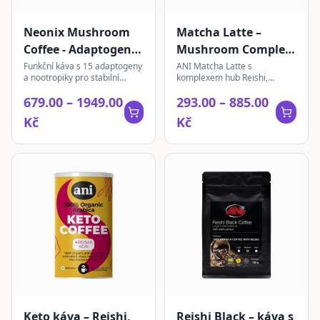
Neonix Mushroom
Matcha Latte –
Coffee - Adaptogenní
Mushroom Complex
káva s nootropiky
| instantní 200 g
Funkční káva s 15 adaptogeny
ANI Matcha Latte s
a nootropiky pro stabilní
komplexem hub Reishi,
energii, mentální jasnost a
Chaga, Lion's Mane,
679.00 – 1949.00
293.00 – 885.00
emoční rovnováhu.
Cordyceps a Turkey Tail pro
harmonický den.
Kč
Kč
Keto káva – Reishi,
Reishi Black – káva s