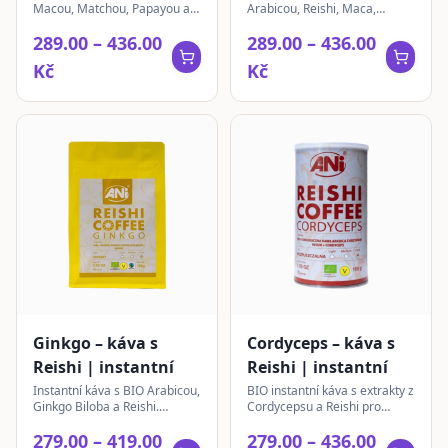
Macou, Matchou, Papayou a
Arabicou, Reishi, Maca,
MCT kokosovým práškem.
Matchou, Acai a MCT
289.00 – 436.00
289.00 – 436.00
Exotická chuť bez cukru.
kokosovým práškem pro
lahodný nápoj.
Kč
Kč
Ginkgo – káva s
Cordyceps – káva s
Reishi | instantní
Reishi | instantní
Instantní káva s BIO Arabicou,
BIO instantní káva s extrakty z
Ginkgo Biloba a Reishi.
Cordycepsu a Reishi pro
Intenzivní aroma, jemně
harmonický zážitek a
279.00 – 419.00
279.00 – 436.00
sladěná chuť pro každý den.
jedinečnou chuť.