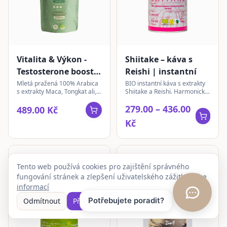
Vitalita & Výkon -
Shiitake – káva s
Testosterone booster
Reishi | instantní
– Mushroom Coffee |
Mletá pražená 100% Arabica
BIO instantní káva s extrakty
s extrakty Maca, Tongkat ali,
Shiitake a Reishi. Harmonický
mletá 350 g
Tribulus a Ashwagandha. Pro
nápoj s jemnou kávovou chutí
279.00 – 436.00
hormonální rovnováhu a
a tradičními houbami.
489.00 Kč
vitalitu.
Kč
Tento web používá cookies pro zajištění správného
fungování stránek a zlepšení uživatelského zážitku.
Více
informací
Odmítnout
Přijmout vše