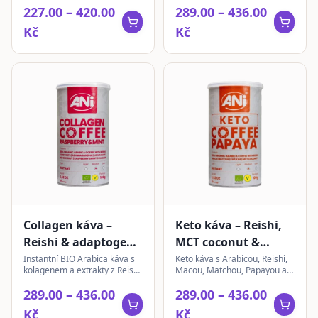
227.00 – 420.00
289.00 – 436.00
složení pro jemnou chuť.
Ashwagandhy a Lion's Mane s
příchutí černého bezu.
Kč
Kč
Collagen káva –
Keto káva – Reishi,
Reishi & adaptogeny
MCT coconut &
| Raspberry & Mint |
Papaya | instantní
Instantní BIO Arabica káva s
Keto káva s Arabicou, Reishi,
kolagenem a extrakty z Reishi,
Macou, Matchou, Papayou a
instantní
Cordyceps, Ashwagandha a
MCT kokosovým práškem.
289.00 – 436.00
289.00 – 436.00
Lion's Mane. S příchutí maliny
Exotická chuť bez cukru.
a máty.
Kč
Kč