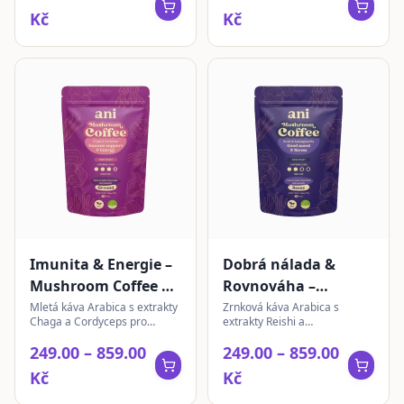
kofein, BIO.
Kč
Kč
Imunita & Energie –
Dobrá nálada &
Mushroom Coffee |
Rovnováha –
mletá 200g
Mushroom Coffee |
Mletá káva Arabica s extrakty
Zrnková káva Arabica s
Chaga a Cordyceps pro
extrakty Reishi a
zrnková 200g
intenzivní chuť. Ideální pro
Ashwagandhy pro chvíle
249.00 – 859.00
249.00 – 859.00
aktivní den.
pohody a vnitřní rovnováhy.
Jemný kofeinový zážitek s
Kč
Kč
bohatou chutí.