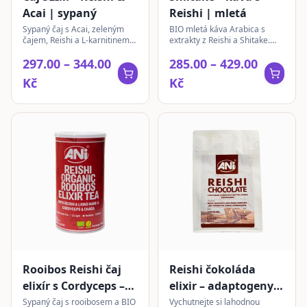
Acai | sypaný
Reishi | mletá
Sypaný čaj s Acai, zeleným
BIO mletá káva Arabica s
čajem, Reishi a L-karnitinem
extrakty z Reishi a Shitake.
pro podporu vitality a celkové
Harmonická chuť s tóny
297.00 – 344.00
285.00 – 429.00
pohody.
čokolády a vlašských ořechů.
Kč
Kč
Rooibos Reishi čaj
Reishi čokoláda
elixír s Cordyceps –
elixir – adaptogeny &
Lion’s Mane – Chaga
MCT | instantní
Sypaný čaj s rooibosem a BIO
Vychutnejte si lahodnou