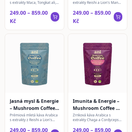
s extrakty Maca, Tongkat ali,
extrakty Reishi a Lion's Mane,
mletá 200g
Tribulus a Ashwagandha. Pro
pro vyváženou chuť a střední
249.00 – 859.00
249.00 – 859.00
hormonální rovnováhu a
obsah kofeinu. Vhodná pro
vitalitu.
vegany.
Kč
Kč
Jasná mysl & Energie
Imunita & Energie –
– Mushroom Coffee |
Mushroom Coffee |
mletá 200g
zrnková 200 g
Prémiová mletá káva Arabica
Zrnková káva Arabica s
s extrakty z Reishi a Lion's
extrakty Chaga a Cordyceps
Mane pro jasnou mysl a
pro intenzivní chuť. Ideální pro
249.00 – 859.00
249.00 – 859.00
přirozenou energii. Střední
aktivní den.