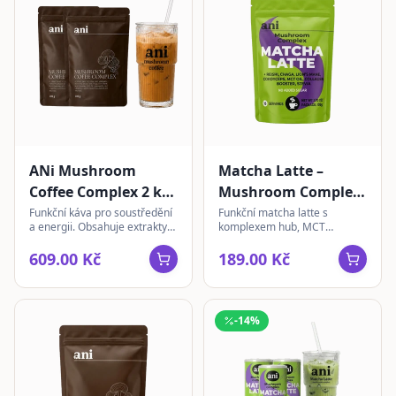
ANi Mushroom
Matcha Latte –
Coffee Complex 2 ks
Mushroom Complex
+ sklenka | instantní
| instantní 105g
Funkční káva pro soustředění
Funkční matcha latte s
a energii. Obsahuje extrakty
komplexem hub, MCT
100g
Chaga, Lion's Mane,
kokosem a rostlinným
Cordyceps, Reishi a
kolagenem pro harmonický
609.00 Kč
189.00 Kč
Ashwagandha s L-theaninem.
den.
-
14
%