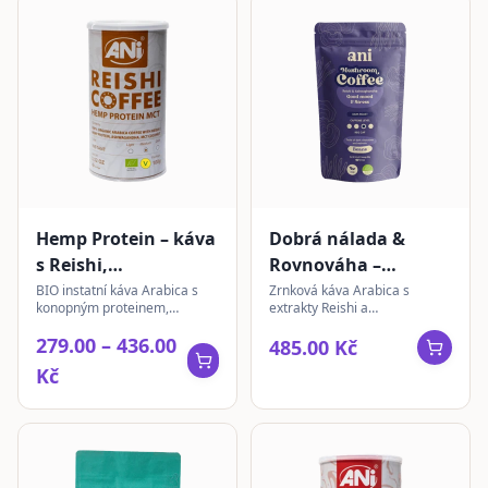
Hemp Protein – káva
Dobrá nálada &
s Reishi,
Rovnováha –
Ashwagandha &
Mushroom Coffee |
BIO instatní káva Arabica s
Zrnková káva Arabica s
konopným proteinem,
extrakty Reishi a
MCT olej | instantní
zrnková 350 g
extrakty z Reishi a
Ashwagandhy pro chvíle
279.00 – 436.00
Ashwagandhy a MCT olejem
pohody a vnitřní rovnováhy.
485.00 Kč
pro podporu vitality a
Jemný kofeinový zážitek s
Kč
psychické pohody.
bohatou chutí.