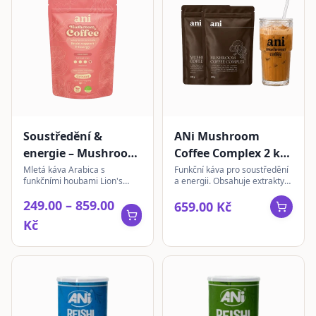
Soustředění &
ANi Mushroom
energie – Mushroom
Coffee Complex 2 ks
Coffee | mletá 200g
+ sklenka | instantní
Mletá káva Arabica s
Funkční káva pro soustředění
funkčními houbami Lion's
a energii. Obsahuje extrakty
180g
Mane a Turkey Tail pro jasnou
Chaga, Lion's Mane,
249.00 – 859.00
mysl a stabilní energii.
Cordyceps, Reishi a
659.00 Kč
Ashwagandha s L-theaninem.
Kč