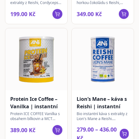
extrakty z Reishi, Cordycepsu,
horkou čokoládu s Reishi,
| sypaný
Lion's Mane a Chagy. Tradiční
Lion's Mane, Cordycepsem,
směs pro jedinečný zážitek.
Chagou, Ashwagandhou a
199.00 Kč
349.00 Kč
MCT olejem pro vaše pohodlí.
Protein Ice Coffee –
Lion’s Mane – káva s
Vanilka | instantní
Reishi | instantní
Protein ICE COFFEE Vanilka s
Bio instantní káva s extrakty z
obsahem bílkovin a MCT
Lion's Mane a Reishi.
oleje. Obohaceno o extrakty
Obsahuje antioxidanty,
279.00 – 436.00
Reishi, Chaga, Cordyceps a
vitamíny a minerály.
389.00 Kč
Lion's Mane.
Kč