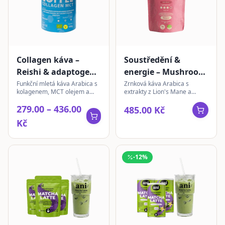
Collagen káva –
Soustředění &
Reishi & adaptogeny
energie – Mushroom
| mletá
Coffee | zrnková 350
Funkční mletá káva Arabica s
Zrnková káva Arabica s
kolagenem, MCT olejem a
extrakty z Lion's Mane a
g
extrakty z Reishi, Cordycepsu,
Turkey Tail pro energický start
279.00 – 436.00
Ashwagandhy a Lion's Mane.
dne a podporu soustředění.
485.00 Kč
Kč
-
12
%