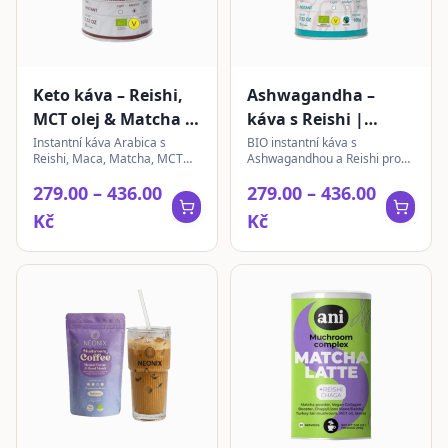
Keto káva – Reishi,
Ashwagandha –
MCT olej & Matcha |
káva s Reishi |
instantní
instantní
Instantní káva Arabica s
BIO instantní káva s
Reishi, Maca, Matcha, MCT
Ashwagandhou a Reishi pro
olejem a stévií. Ideální pro
každodenní pohodu a vitalitu.
279.00 – 436.00
279.00 – 436.00
vyvážený životní styl.
Kvalitní Arabica s přírodními
extrakty.
Kč
Kč