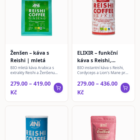
Ženšen – káva s
ELIXIR – funkční
Reishi | mletá
káva s Reishi,
Cordyceps & Lion’s
BIO mletá káva Arabica s
BIO instantní káva s Reishi,
extrakty Reishi a Ženšenu
Cordyceps a Lion's Mane pro
Mane | instantní
Panax. Jemná chuť čokolády a
vyváženou chuť a přírodní
279.00 – 419.00
279.00 – 436.00
vlašských ořechů.
složení. Ideální pro
každodenní rituál.
Kč
Kč