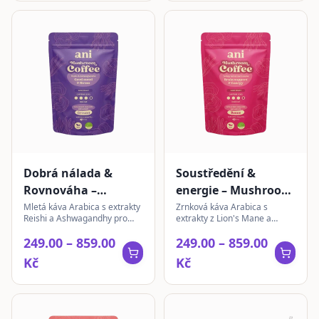
Dobrá nálada &
Soustředění &
Rovnováha –
energie – Mushroom
Mushroom Coffee |
Coffee | zrnková
Mletá káva Arabica s extrakty
Zrnková káva Arabica s
Reishi a Ashwagandhy pro
extrakty z Lion's Mane a
mletá 200g
200g
každodenní chvíle klidu.
Turkey Tail pro energický start
249.00 – 859.00
249.00 – 859.00
Bohatá chuť s tóny čokolády a
dne a podporu soustředění.
ořechů.
Kč
Kč