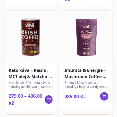
Keto káva – Reishi,
Imunita & Energie –
MCT olej & Matcha |
Mushroom Coffee |
mletá
zrnková 350 g
Keto Reishi BIO mletá káva s
Zrnková káva Arabica s
extrakty Reishi, Maca, Matcha
extrakty Chaga a Cordyceps
a MCT olejem, slazená stévií.
pro intenzivní chuť. Ideální pro
279.00 – 436.00
Ideální pro moderní životní
aktivní den.
485.00 Kč
styl.
Kč