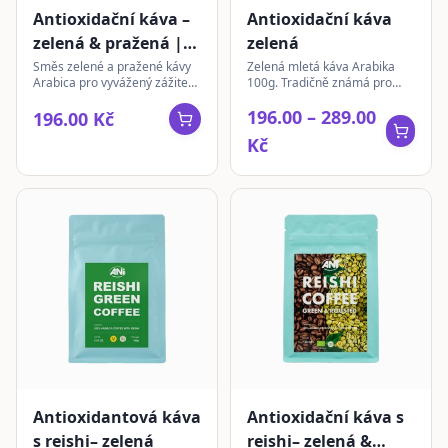
Antioxidační káva –
Antioxidační káva
zelená & pražená |
zelená
mletá
Směs zelené a pražené kávy
Zelená mletá káva Arabika
Arabica pro vyvážený zážitek.
100g. Tradičně známá pro
Bohatá chuť a tradiční
svůj obsah živin a
196.00 – 289.00
vlastnosti v jednom šálku.
chlorogenových kyselin.
196.00 Kč
Kč
Antioxidantová káva
Antioxidační káva s
s reishi– zelená
reishi– zelená &