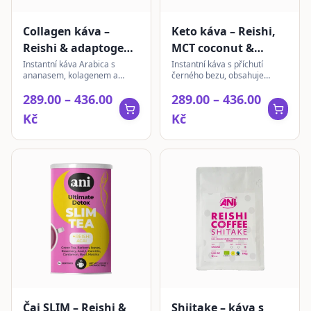
Collagen káva –
Keto káva – Reishi,
Reishi & adaptogeny
MCT coconut &
| Ananas | instantní
Elderberry |
Instantní káva Arabica s
Instantní káva s příchutí
ananasem, kolagenem a
černého bezu, obsahuje
instantní
komplexem extraktů z hub
extrakty Reishi, Maca, Matcha
289.00 – 436.00
289.00 – 436.00
Reishi, Cordyceps, Lion's
a MCT olej. Vhodná pro keto
Mane a Ashwagandhy.
stravování.
Kč
Kč
Čaj SLIM – Reishi &
Shiitake – káva s