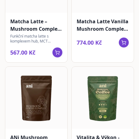
Matcha Latte –
Matcha Latte Vanilla
Mushroom Complex
Mushroom Complex
3ks + sklenka |
3 ks + sklenice
Funkční matcha latte s
komplexem hub, MCT
774.00 Kč
instantní 105g
kokosem a rostlinným
kolagenem pro harmonický
567.00 Kč
den.
ANi Mushroom
Vitalita & Výkon -