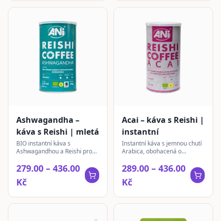
Ashwagandha –
Acai – káva s Reishi |
káva s Reishi | mletá
instantní
BIO instantní káva s
Instantní káva s jemnou chutí
Ashwagandhou a Reishi pro
Arabica, obohacená o
každodenní rituál. Kombinuje
extrakty z Acai, Reishi,
279.00 – 436.00
289.00 – 436.00
jemnou chuť Arabiky s
Cordyceps a Lion's Mane. Pro
extrakty adaptogenních bylin.
váš každodenní rituál.
Kč
Kč