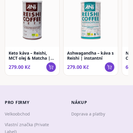
Keto káva – Reishi,
Ashwagandha – káva s
Ne
MCT olej & Matcha |
Reishi | instantní
Cof
instantní
káv
279.00
Kč
279.00
Kč
679
PRO FIRMY
NÁKUP
Velkoobchod
Doprava a platby
Vlastní značka (Private
Label)