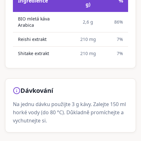
Ingredience
%
g)
BIO mletá káva
2,6 g
86%
Arabica
Reishi extrakt
210 mg
7%
Shitake extrakt
210 mg
7%
Dávkování
Na jednu dávku použijte 3 g kávy. Zalejte 150 ml
horké vody (do 80 °C). Důkladně promíchejte a
vychutnejte si.