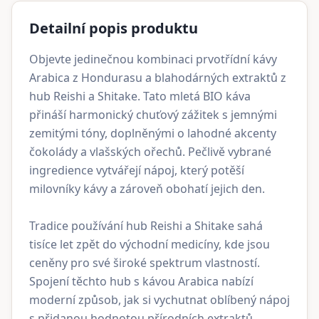
Detailní popis produktu
Objevte jedinečnou kombinaci prvotřídní kávy
Arabica z Hondurasu a blahodárných extraktů z
hub Reishi a Shitake. Tato mletá BIO káva
přináší harmonický chuťový zážitek s jemnými
zemitými tóny, doplněnými o lahodné akcenty
čokolády a vlašských ořechů. Pečlivě vybrané
ingredience vytvářejí nápoj, který potěší
milovníky kávy a zároveň obohatí jejich den.
Tradice používání hub Reishi a Shitake sahá
tisíce let zpět do východní medicíny, kde jsou
ceněny pro své široké spektrum vlastností.
Spojení těchto hub s kávou Arabica nabízí
moderní způsob, jak si vychutnat oblíbený nápoj
s přidanou hodnotou přírodních extraktů.