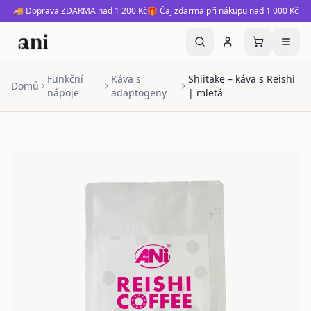
🚚 Doprava ZDARMA nad 1 200 Kč
🎁 Čaj zdarma při nákupu nad 1 000 Kč
Funkční
Káva s
Shiitake – káva s Reishi
Domů
nápoje
adaptogeny
| mletá