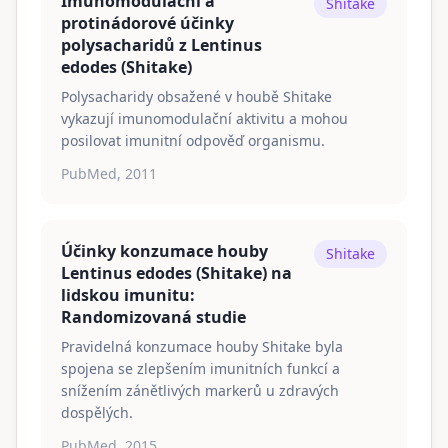
Imunomodulační a
Shitake
protinádorové účinky
polysacharidů z Lentinus
edodes (Shitake)
Polysacharidy obsažené v houbě Shitake
vykazují imunomodulační aktivitu a mohou
posilovat imunitní odpověď organismu.
PubMed, 2011
Účinky konzumace houby
Shitake
Lentinus edodes (Shitake) na
lidskou imunitu:
Randomizovaná studie
Pravidelná konzumace houby Shitake byla
spojena se zlepšením imunitních funkcí a
snížením zánětlivých markerů u zdravých
dospělých.
PubMed, 2015