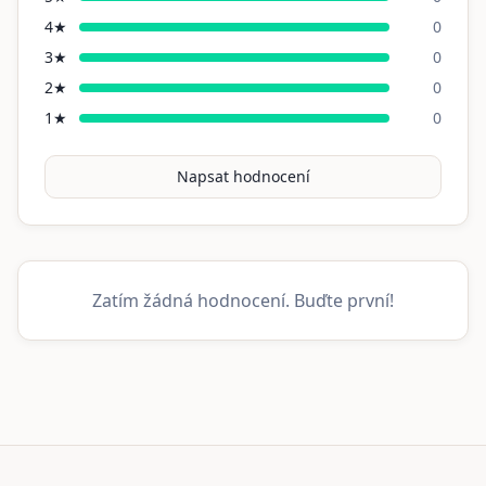
4
★
0
3
★
0
2
★
0
1
★
0
Napsat hodnocení
Zatím žádná hodnocení. Buďte první!