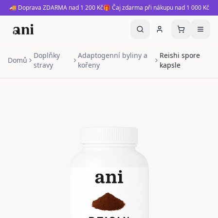
🚚 Doprava ZDARMA nad 1 200 Kč
🎁 Čaj zdarma při nákupu nad 1 000 Kč
Doplňky
Adaptogenní byliny a
Reishi spore
Domů
stravy
kořeny
kapsle