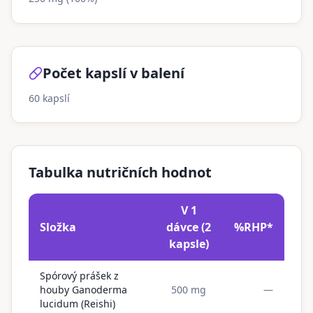
Počet kapslí v balení
60
kapslí
Tabulka nutričních hodnot
V 1
Složka
dávce (
2
%RHP*
kapsle
)
Spórový prášek z
houby Ganoderma
500 mg
—
lucidum (Reishi)