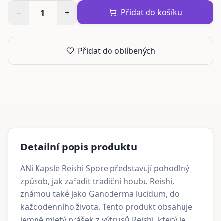
Přidat do košíku
−
1
+
Přidat do oblíbených
Detailní popis produktu
ANi Kapsle Reishi Spore představují pohodlný
způsob, jak zařadit tradiční houbu Reishi,
známou také jako Ganoderma lucidum, do
každodenního života. Tento produkt obsahuje
jemně mletý prášek z výtrusů Reishi, který je