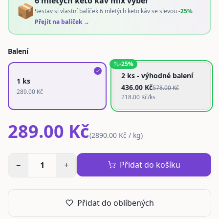
6 mletých keto káv mix výběr
📦
Sestav si vlastní balíček 6 mletých keto káv se slevou
-25%
Přejít na balíček →
Balení
-
25
%
2 ks - výhodné balení
1 ks
436.00
Kč
578.00
Kč
289.00
Kč
218.00
Kč/ks
289.00 Kč
(
2890.00 Kč / kg
)
Přidat do košíku
−
1
+
Přidat do oblíbených