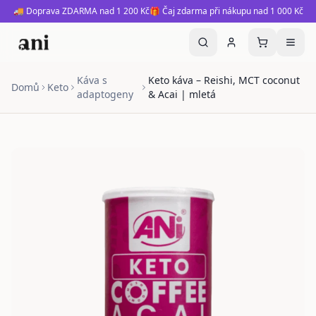
🚚 Doprava ZDARMA nad 1 200 Kč
🎁 Čaj zdarma při nákupu nad 1 000 Kč
Káva s
Keto káva – Reishi, MCT coconut
Domů
Keto
adaptogeny
& Acai | mletá