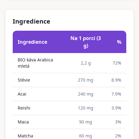
Ingredience
Na 1 porci (3
Ingredience
%
g)
BIO káva Arabica
2,2 g
72%
mletá
Stévie
270 mg
8.9%
Acai
240 mg
7.9%
Reishi
120 mg
3.9%
Maca
90 mg
3%
Matcha
60 mg
2%