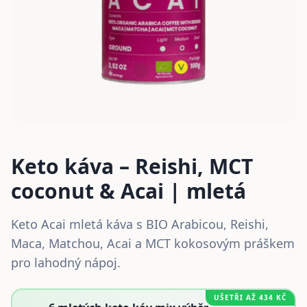
Keto káva – Reishi, MCT
coconut & Acai | mletá
Keto Acai mletá káva s BIO Arabicou, Reishi,
Maca, Matchou, Acai a MCT kokosovým práškem
pro lahodný nápoj.
UŠETŘI AŽ
434
KČ