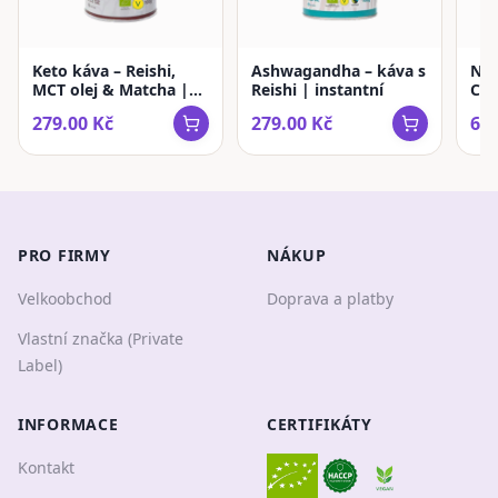
Keto káva – Reishi,
Ashwagandha – káva s
Ne
MCT olej & Matcha |
Reishi | instantní
Cof
instantní
káv
279.00
Kč
279.00
Kč
679
PRO FIRMY
NÁKUP
Velkoobchod
Doprava a platby
Vlastní značka (Private
Label)
INFORMACE
CERTIFIKÁTY
Kontakt