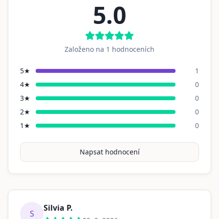
5.0
Založeno na
1
hodnoceních
5
★
1
4
★
0
3
★
0
2
★
0
1
★
0
Napsat hodnocení
Silvia P.
S