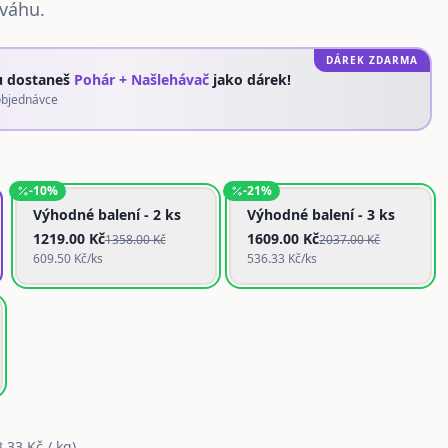
váhu.
DÁREK ZDARMA
u dostaneš
Pohár + Našlehávač
jako dárek!
objednávce
-
10
%
-
21
%
Výhodné balení - 2 ks
Výhodné balení - 3 ks
1219.00
Kč
1609.00
Kč
1358.00
Kč
2037.00
Kč
609.50
Kč/ks
536.33
Kč/ks
.33 Kč / kg
)