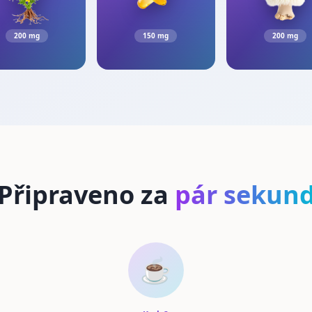
200 mg
150 mg
200 mg
Připraveno za
pár sekun
☕