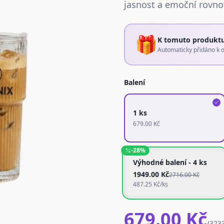
jasnost a emoční rovno
🎁
K tomuto produkt
Automaticky přidáno k 
Balení
1 ks
679.00
Kč
-
28
%
Výhodné balení - 4 ks
1949.00
Kč
2716.00
Kč
487.25
Kč/ks
679.00 Kč
(
3233