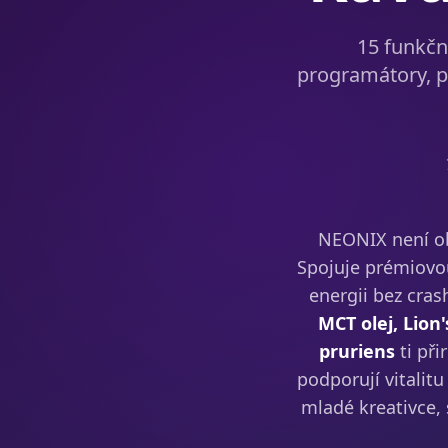
15 funkčn
programátory, 
NEONIX není oby
Spojuje prémiovou
energii bez cras
MCT olej, Lio
pruriens
ti př
podporují vitalitu
mladé kreativce, 