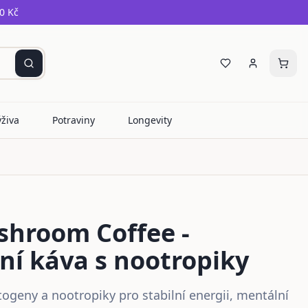
0 Kč
ýživa
Potraviny
Longevity
hroom Coffee -
í káva s nootropiky
ogeny a nootropiky pro stabilní energii, mentální