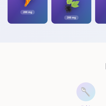
200 mg
200 mg
🥄