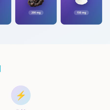
200 mg
150 mg
d
⚡