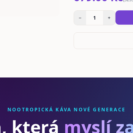
−
1
+
NOOTROPICKÁ KÁVA NOVÉ GENERACE
, která
myslí za