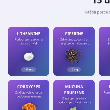
15 ú
Každá porce 
L-THEANINE
PIPERINE
Podporuje relaxaci a
Zdroj antioxidantů a
Z
jasnost mysli
zvyšuje vstřebávání
k
složek až o 30 %
100 mg
10 mg
CORDYCEPS
MUCUNA
PRURIENS
Zvyšuje vytrvalost a
Pomá
podporuje úroveň
Zlepšuje náladu a
energie
podporuje zdraví mozku