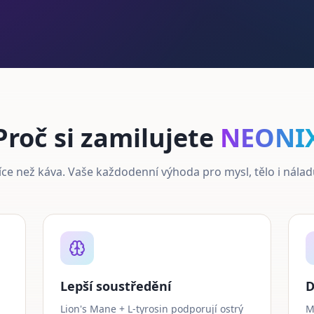
Proč si zamilujete
NEONI
íce než káva. Vaše každodenní výhoda pro mysl, tělo i nálad
Lepší soustředění
D
Lion's Mane + L-tyrosin podporují ostrý
M