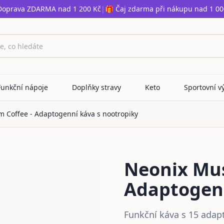
Doprava ZDARMA nad 1 200 Kč
|
🎁 Čaj zdarma při nákupu nad 1 00
Funkční nápoje
Doplňky stravy
Keto
Sportovní v
 Coffee - Adaptogenní káva s nootropiky
Neonix Mus
Adaptogenn
Funkční káva s 15 adapt