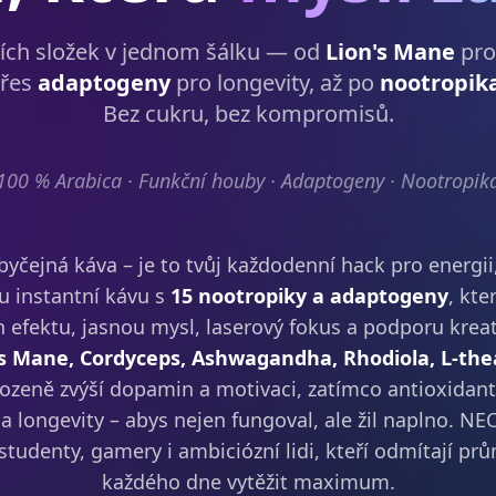
ích složek v jednom šálku — od
Lion's Mane
pro
přes
adaptogeny
pro longevity, až po
nootropik
Bez cukru, bez kompromisů.
100 % Arabica · Funkční houby · Adaptogeny · Nootropik
čejná káva – je to tvůj každodenní hack pro energii
 instantní kávu s
15 nootropiky a adaptogeny
, kte
h efektu, jasnou mysl, laserový fokus a podporu kreati
n's Mane, Cordyceps, Ashwagandha, Rhodiola, L-th
irozeně zvýší dopamin a motivaci, zatímco antioxidan
 a longevity – abys nejen fungoval, ale žil naplno. NE
studenty, gamery i ambiciózní lidi, kteří odmítají prů
každého dne vytěžit maximum.