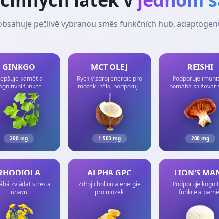
činných látek v
jednom š
obsahuje pečlivě vybranou směs funkčních hub, adaptogenů
GINKGO
MCT OLEJ
REISHI
lepšuje paměť a
Rychlý zdroj energie pro
Podporuje imunit
ognitivní funkce
mozek i tělo, podporuje
pomáhá snižovat 
ketózu
200 mg
1 500 mg
200 mg
RHODIOLA
ALPHA GPC
LION'S MA
há zvládat stres a
Zdroj cholinu a energie
Podporuje kognit
únavu
pro mozek
funkce a pamě