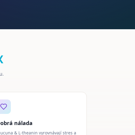
X
u.
obrá nálada
ucuna & L-theanin vyrovnávají stres a