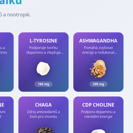
álku
 a nootropik.
L-TYROSINE
ASHWAGANDHA
u a
Podporuje tvorbu
Pomáhá zvyšovat
stres
dopaminu a zlepšuje
energii a redukovat
soustředění
stres
160 mg
200 mg
NE
CHAGA
CDP CHOLINE
ivní
Zdroj antioxidantů a
Podpora dopaminu a
ť
živin pro imunitu
mentální energie