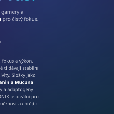
 gamery a
a
pro čistý fokus.
a
, fokus a výkon.
ré ti dávají stabilní
vity. Složky jako
eanin a Mucuna
ty a adaptogeny
ONIX je ideální pro
měrnost a chtějí z