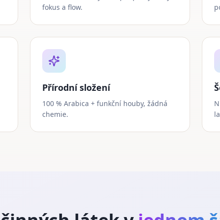
fokus a flow.
p
Přírodní složení
Š
100 % Arabica + funkční houby, žádná
N
chemie.
l