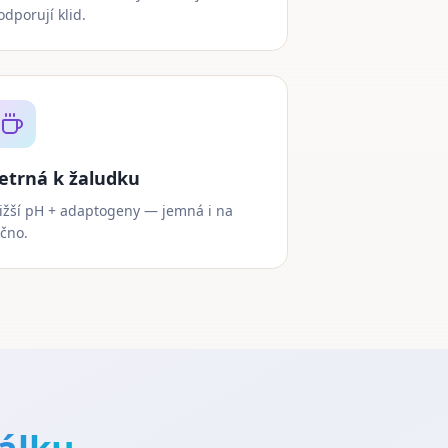
odporují klid.
etrná k žaludku
ižší pH + adaptogeny — jemná i na
ačno.