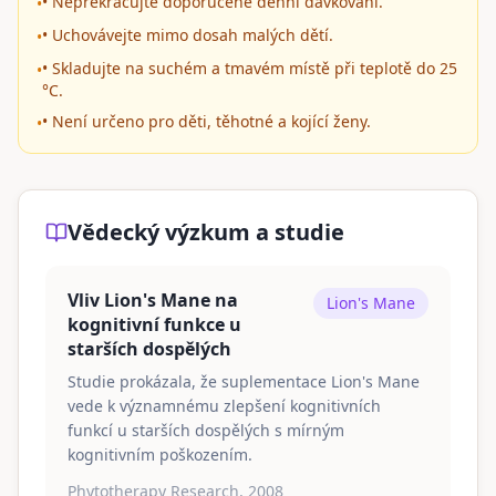
• Nepřekračujte doporučené denní dávkování.
•
• Uchovávejte mimo dosah malých dětí.
•
• Skladujte na suchém a tmavém místě při teplotě do 25
•
°C.
• Není určeno pro děti, těhotné a kojící ženy.
•
Vědecký výzkum a studie
Vliv Lion's Mane na
Lion's Mane
kognitivní funkce u
starších dospělých
Studie prokázala, že suplementace Lion's Mane
vede k významnému zlepšení kognitivních
funkcí u starších dospělých s mírným
kognitivním poškozením.
Phytotherapy Research, 2008