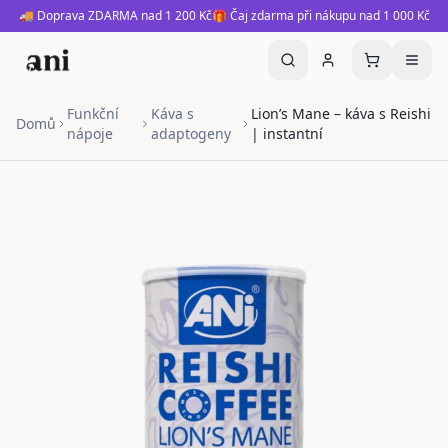
🚚 Doprava ZDARMA nad 1 200 Kč
🎁 Čaj zdarma při nákupu nad 1 000 Kč
Funkční
Káva s
Lion’s Mane – káva s Reishi
Domů
nápoje
adaptogeny
| instantní