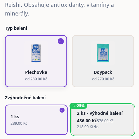
Reishi. Obsahuje antioxidanty, vitamíny a
minerály.
Typ balení
Plechovka
Doypack
od
289.00
Kč
od
279.00
Kč
Zvýhodněné balení
-
25
%
2 ks - výhodné balení
1 ks
436.00
Kč
578.00
Kč
289.00
Kč
218.00
Kč/ks