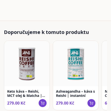
Doporučujeme k tomuto produktu
Keto káva – Reishi,
Ashwagandha – káva s
Ne
MCT olej & Matcha |
Reishi | instantní
Cof
instantní
káv
279.00
Kč
279.00
Kč
679