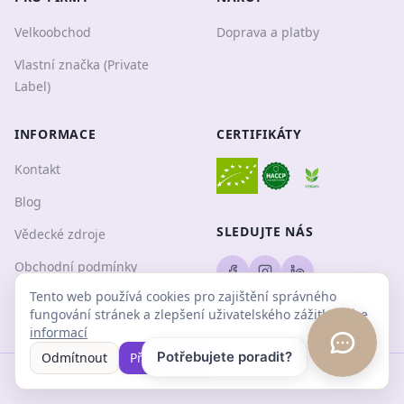
Velkoobchod
Doprava a platby
Vlastní značka (Private
Label)
INFORMACE
CERTIFIKÁTY
Kontakt
Blog
SLEDUJTE NÁS
Vědecké zdroje
Obchodní podmínky
Tento web používá cookies pro zajištění správného
Ochrana osobních údajů
fungování stránek a zlepšení uživatelského zážitku.
Více
informací
Potřebujete poradit?
Odmítnout
Přijmout vše
©
2026
Ani. Všechna práva vyhrazena.