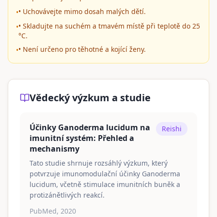
• Uchovávejte mimo dosah malých dětí.
•
• Skladujte na suchém a tmavém místě při teplotě do 25
•
°C.
• Není určeno pro těhotné a kojící ženy.
•
Vědecký výzkum a studie
Účinky Ganoderma lucidum na
Reishi
imunitní systém: Přehled a
mechanismy
Tato studie shrnuje rozsáhlý výzkum, který
potvrzuje imunomodulační účinky Ganoderma
lucidum, včetně stimulace imunitních buněk a
protizánětlivých reakcí.
PubMed, 2020