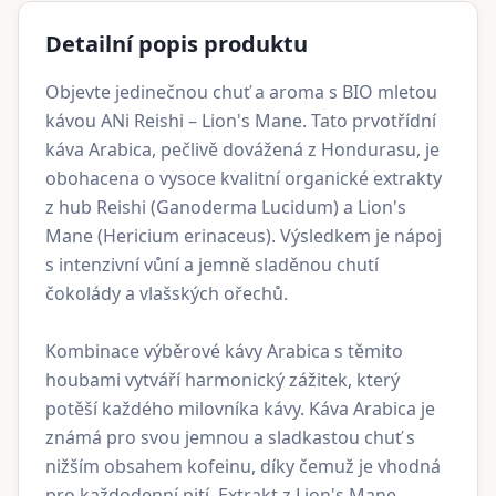
Detailní popis produktu
Objevte jedinečnou chuť a aroma s BIO mletou
kávou ANi Reishi – Lion's Mane. Tato prvotřídní
káva Arabica, pečlivě dovážená z Hondurasu, je
obohacena o vysoce kvalitní organické extrakty
z hub Reishi (Ganoderma Lucidum) a Lion's
Mane (Hericium erinaceus). Výsledkem je nápoj
s intenzivní vůní a jemně sladěnou chutí
čokolády a vlašských ořechů.
Kombinace výběrové kávy Arabica s těmito
houbami vytváří harmonický zážitek, který
potěší každého milovníka kávy. Káva Arabica je
známá pro svou jemnou a sladkastou chuť s
nižším obsahem kofeinu, díky čemuž je vhodná
pro každodenní pití. Extrakt z Lion's Mane