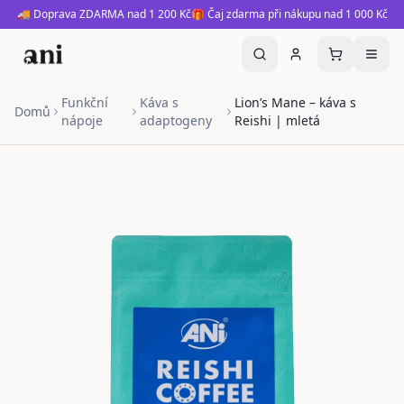
🚚 Doprava ZDARMA nad 1 200 Kč
🎁 Čaj zdarma při nákupu nad 1 000 Kč
Funkční
Káva s
Lion’s Mane – káva s
Domů
nápoje
adaptogeny
Reishi | mletá