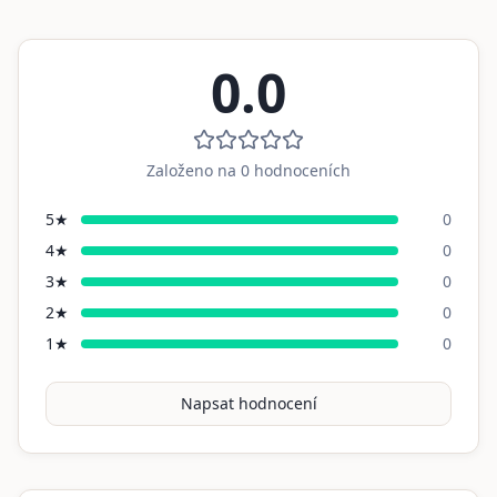
0.0
Založeno na
0
hodnoceních
5
★
0
4
★
0
3
★
0
2
★
0
1
★
0
Napsat hodnocení