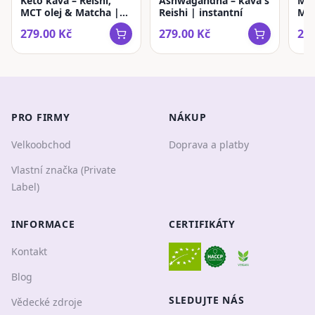
Keto káva – Reishi,
Ashwagandha – káva s
Mat
MCT olej & Matcha |
Reishi | instantní
Mu
instantní
ins
279.00
Kč
279.00
Kč
293
PRO FIRMY
NÁKUP
Velkoobchod
Doprava a platby
Vlastní značka (Private
Label)
INFORMACE
CERTIFIKÁTY
Kontakt
Blog
SLEDUJTE NÁS
Vědecké zdroje