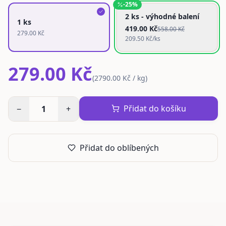
-
25
%
2 ks - výhodné balení
1 ks
419.00
Kč
558.00
Kč
279.00
Kč
209.50
Kč/ks
279.00 Kč
(
2790.00 Kč / kg
)
Přidat do košíku
−
1
+
Přidat do oblíbených