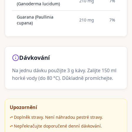
210 mg
7%
(Ganoderma lucidum)
Guarana (Paullinia
210 mg
7%
cupana)
Dávkování
Na jednu dávku použijte 3 g kávy. Zalijte 150 ml
horké vody (do 80 °C). Důkladně promíchejte.
Upozornění
• Doplněk stravy. Není náhradou pestré stravy.
•
• Nepřekračujte doporučené denní dávkování.
•