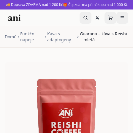
🚚 Doprava ZDARMA nad 1 200 Kč
🎁 Čaj zdarma při nákupu nad 1 000 Kč
Funkční
Káva s
Guarana – káva s Reishi
Domů
nápoje
adaptogeny
| mletá