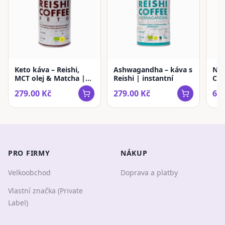
Keto káva – Reishi,
Ashwagandha – káva s
Ne
MCT olej & Matcha |
Reishi | instantní
Cof
instantní
káv
279.00
Kč
279.00
Kč
679
PRO FIRMY
NÁKUP
Velkoobchod
Doprava a platby
Vlastní značka (Private
Label)