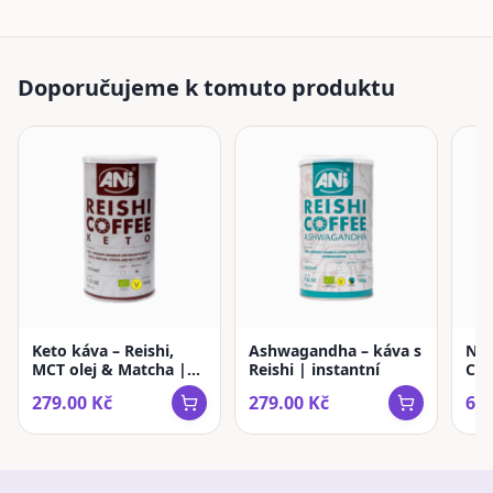
Doporučujeme k tomuto produktu
Keto káva – Reishi,
Ashwagandha – káva s
Ne
MCT olej & Matcha |
Reishi | instantní
Cof
instantní
káv
279.00
Kč
279.00
Kč
679