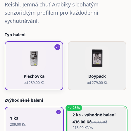
Reishi. Jemná chuť Arabiky s bohatým
senzorickým profilem pro každodenní
vychutnávání.
Typ balení
Plechovka
Doypack
od
289.00
Kč
od
279.00
Kč
Zvýhodněné balení
-
25
%
2 ks - výhodné balení
1 ks
436.00
Kč
578.00
Kč
289.00
Kč
218.00
Kč/ks