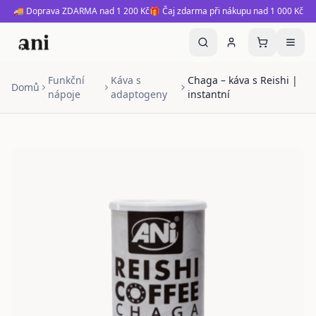
🚚 Doprava ZDARMA nad 1 200 Kč
🎁 Čaj zdarma při nákupu nad 1 000 Kč
Funkční
Káva s
Chaga – káva s Reishi |
Domů
nápoje
adaptogeny
instantní