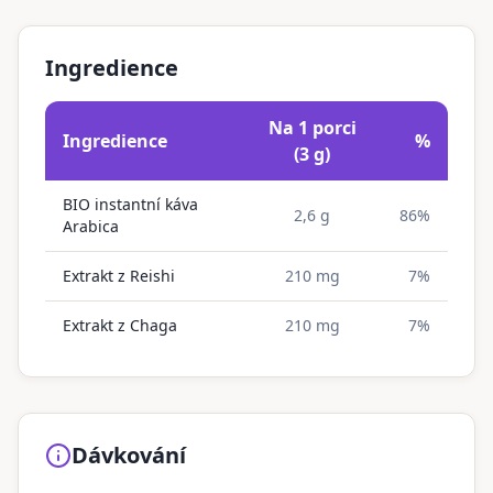
Ingredience
Na 1 porci
Ingredience
%
(3 g)
BIO instantní káva
2,6 g
86%
Arabica
Extrakt z Reishi
210 mg
7%
Extrakt z Chaga
210 mg
7%
Dávkování