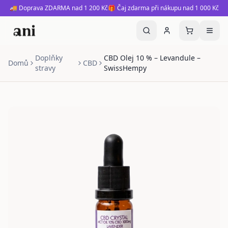
🚚 Doprava ZDARMA nad 1 200 Kč
🎁 Čaj zdarma při nákupu nad 1 000 Kč
Doplňky
CBD Olej 10 % – Levandule –
Domů
CBD
stravy
SwissHempy