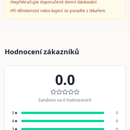
Nepřekračujte doporučené denní dávkování.
•
Při těhotenství nebo kojení se poraďte s lékařem.
•
Hodnocení zákazníků
0.0
Založeno na
0
hodnoceních
5
★
0
4
★
0
3
★
0