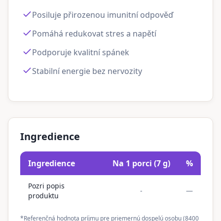
Posiluje přirozenou imunitní odpověď
Pomáhá redukovat stres a napětí
Podporuje kvalitní spánek
Stabilní energie bez nervozity
Ingredience
Ingredience
Na 1 porci (7 g)
%
Pozri popis
-
—
produktu
*Referenčná hodnota príjmu pre priemernú dospelú osobu (8400