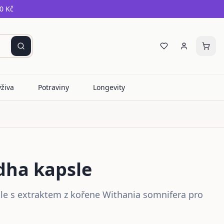
0 Kč
ýživa
Potraviny
Longevity
ha kapsle
e s extraktem z kořene Withania somnifera pro