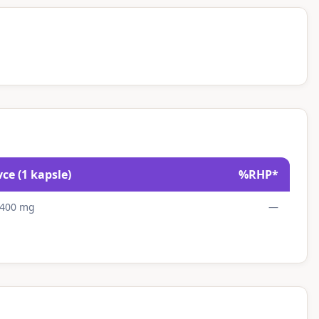
ce (
1 kapsle
)
%RHP*
400 mg
—