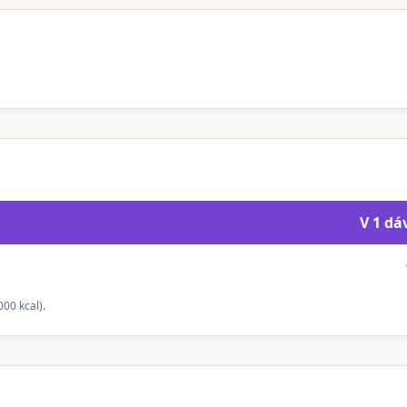
V 1 dáv
00 kcal).