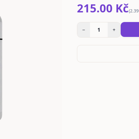
215.00 Kč
(
2.39
−
1
+