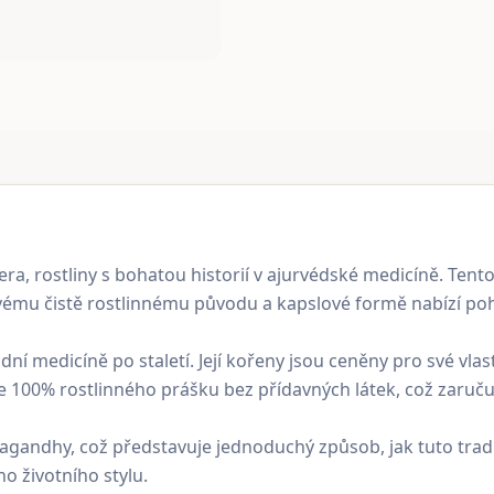
a, rostliny s bohatou historií v ajurvédské medicíně. Tento
svému čistě rostlinnému původu a kapslové formě nabízí po
ní medicíně po staletí. Její kořeny jsou ceněny pro své vla
00% rostlinného prášku bez přídavných látek, což zaručuje
andhy, což představuje jednoduchý způsob, jak tuto tradičn
ho životního stylu.