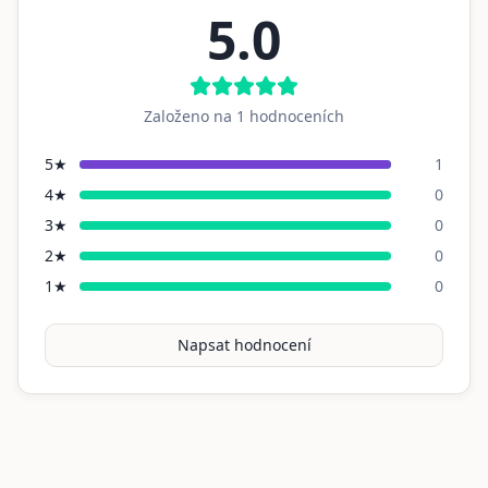
5.0
Založeno na
1
hodnoceních
5
★
1
4
★
0
3
★
0
2
★
0
1
★
0
Napsat hodnocení