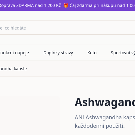
Doprava ZDARMA nad 1 200 Kč
|
🎁 Čaj zdarma při nákupu nad 1 00
Funkční nápoje
Doplňky stravy
Keto
Sportovní v
andha kapsle
Ashwagand
ANi Ashwagandha kapsl
každodenní použití.