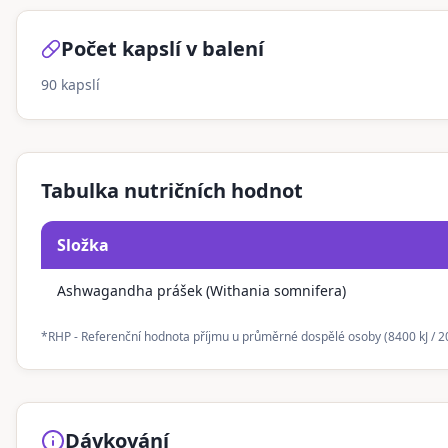
Počet kapslí v balení
90
kapslí
Tabulka nutričních hodnot
Složka
Ashwagandha prášek (Withania somnifera)
*RHP - Referenční hodnota příjmu u průměrné dospělé osoby (8400 kJ / 20
Dávkování