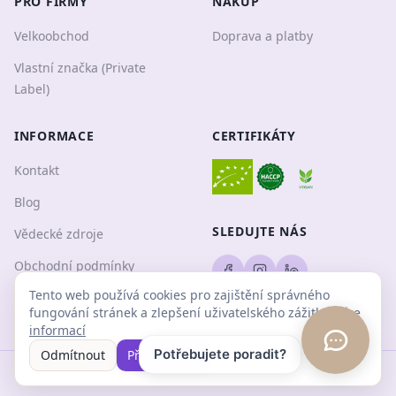
PRO FIRMY
NÁKUP
Velkoobchod
Doprava a platby
Vlastní značka (Private
Label)
INFORMACE
CERTIFIKÁTY
Kontakt
Blog
SLEDUJTE NÁS
Vědecké zdroje
Obchodní podmínky
Tento web používá cookies pro zajištění správného
Ochrana osobních údajů
fungování stránek a zlepšení uživatelského zážitku.
Více
informací
Potřebujete poradit?
Odmítnout
Přijmout vše
©
2026
Ani. Všechna práva vyhrazena.