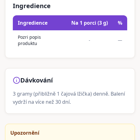
Ingredience
Ingredience
Na 1 porci (3 g)
%
Pozri popis
-
—
produktu
Dávkování
3 gramy (přibližně 1 čajová lžička) denně. Balení
vydrží na více než 30 dní.
Upozornění