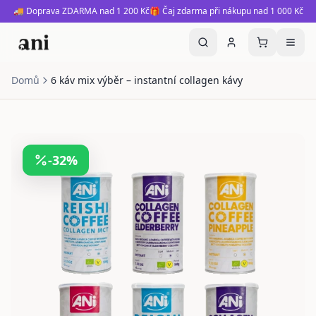
🚚 Doprava ZDARMA nad 1 200 Kč
🎁 Čaj zdarma při nákupu nad 1 000 Kč
Domů
6 káv mix výběr – instantní collagen kávy
-
32
%