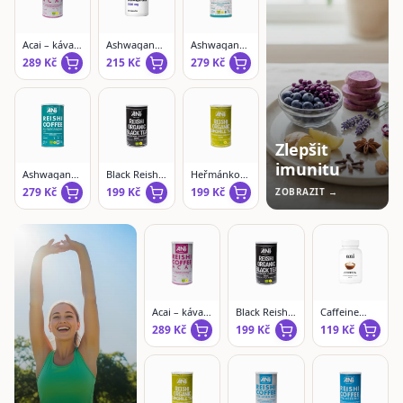
Acai – káva s
Ashwagandha
Ashwagandha
Reishi |
kapsle
– káva s
289
Kč
215
Kč
279
Kč
instantní
Reishi |
instantní
Zlepšit
imunitu
Ashwagandha
Black Reishi
Heřmánkový
– káva s
čaj – Lion’s
Reishi čaj s
279
Kč
199
Kč
199
Kč
ZOBRAZIT →
Reishi |
Mane &
Lion’s Mane
mletá
Cordyceps |
– Cordyceps
sypaný
| sypaný
Acai – káva s
Black Reishi
Caffeine
Reishi |
čaj – Lion’s
kapsle
289
Kč
199
Kč
119
Kč
instantní
Mane &
Cordyceps |
sypaný