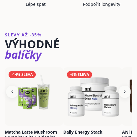
Lépe spát
Podpořit longevity
SLEVY AŽ -35%
VÝHODNÉ
balíčky
-
14
% SLEVA
-
6
% SLEVA
Matcha Latte Mushroom
Daily Energy Stack
ANi Mu