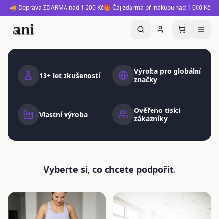
🚚 Doprava ZDARMA nad 1 200 Kč
🎁 Čaj zdarma při nákupu nad 1 000 Kč
Ani | Prémiové doplňky stravy, adaptogeny, funkční houby 
STARTER PACK
Výroba pro globální
13+ let zkušeností
značky
Nakopni dopamin
Nakopni mysl
Ověřeno tisíci
Vlastní výroba
zákazníky
Mushroom Coffee s adaptogeny a nootropiky pro
soustředění a dobrou náladu
Vyberte si, co chcete podpořit.
Objednat teď