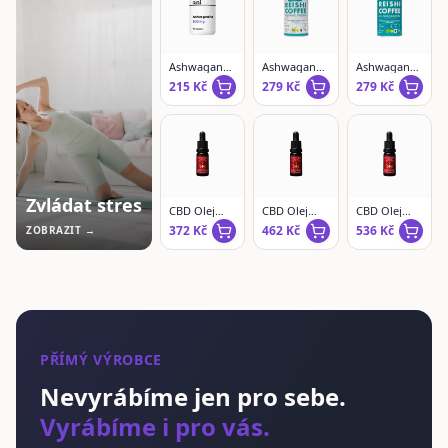
Ashwagandha
Ashwagandha
Ashwagandha
kapsle
– káva s
– káva s
215
Kč
279
Kč
279
Kč
Reishi |
Reishi |
instantní
mletá
Zvládat stres
CBD Olej
CBD Olej
CBD Olej
Full
Full
Full
372
Kč
462
Kč
536
Kč
ZOBRAZIT →
Spectrum 10
Spectrum 15
Spectrum 20
% –
% –
% –
SwissHempy
SwissHempy
SwissHempy
PŘÍMÝ VÝROBCE
Nevyrábíme jen pro sebe.
Vyrábíme i pro vás.