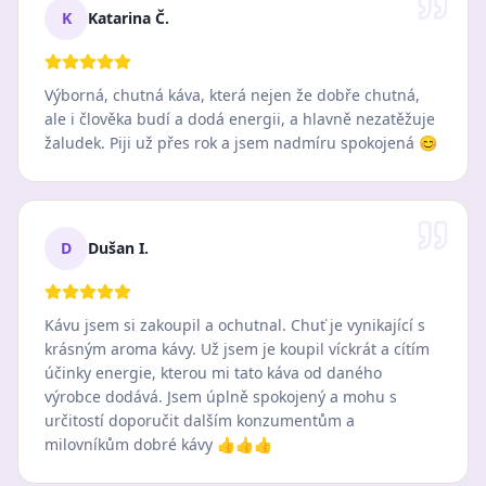
K
Katarina Č.
Výborná, chutná káva, která nejen že dobře chutná,
ale i člověka budí a dodá energii, a hlavně nezatěžuje
žaludek. Piji už přes rok a jsem nadmíru spokojená 😊
D
Dušan I.
Kávu jsem si zakoupil a ochutnal. Chuť je vynikající s
krásným aroma kávy. Už jsem je koupil víckrát a cítím
účinky energie, kterou mi tato káva od daného
výrobce dodává. Jsem úplně spokojený a mohu s
určitostí doporučit dalším konzumentům a
milovníkům dobré kávy 👍👍👍