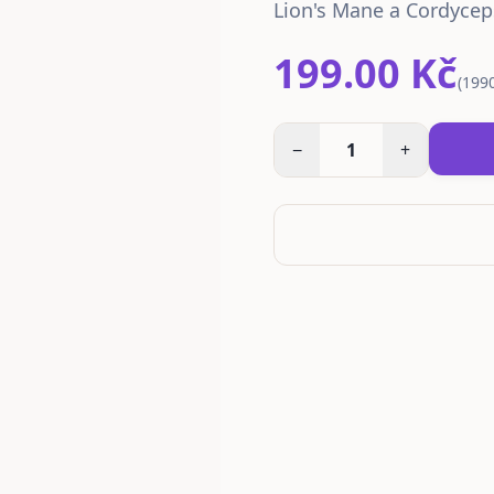
Lion's Mane a Cordycep
199.00 Kč
(
1990
−
1
+