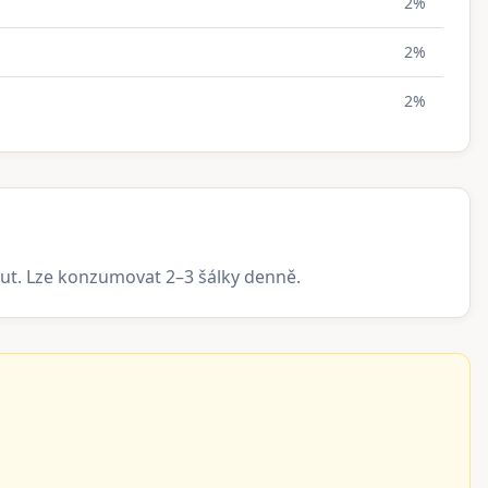
2%
2%
2%
nut. Lze konzumovat 2–3 šálky denně.