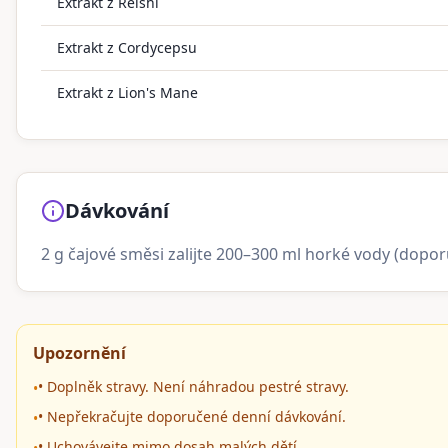
Extrakt z Reishi
Extrakt z Cordycepsu
Extrakt z Lion's Mane
Dávkování
2 g čajové směsi zalijte 200–300 ml horké vody (dopo
Upozornění
• Doplněk stravy. Není náhradou pestré stravy.
•
• Nepřekračujte doporučené denní dávkování.
•
• Uchovávejte mimo dosah malých dětí.