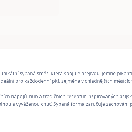
 unikátní sypaná směs, která spojuje hřejivou, jemně pikant
deální pro každodenní pití, zejména v chladnějších měsících 
kčních nápojů, hub a tradičních receptur inspirovaných asijs
 plnou a vyváženou chuť. Sypaná forma zaručuje zachování př