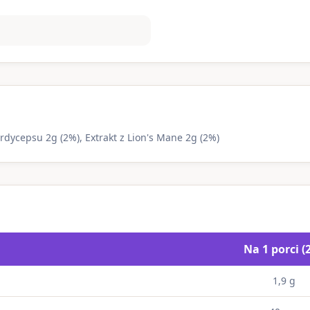
Cordycepsu 2g (2%), Extrakt z Lion's Mane 2g (2%)
Na 1 porci (2
1,9 g