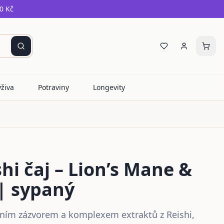
0 Kč
ýživa
Potraviny
Longevity
hi čaj – Lion’s Mane &
| sypaný
tním zázvorem a komplexem extraktů z Reishi,