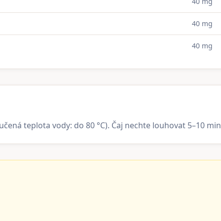
40 mg
40 mg
40 mg
ručená teplota vody: do 80 °C). Čaj nechte louhovat 5–10 mi