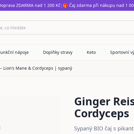
Doprava ZDARMA nad 1 200 Kč
|
🎁 Čaj zdarma při nákupu nad 1 00
Funkční nápoje
Doplňky stravy
Keto
Sportovní v
 – Lion’s Mane & Cordyceps | sypaný
Ginger Reis
Cordyceps 
Sypaný BIO čaj s pikan