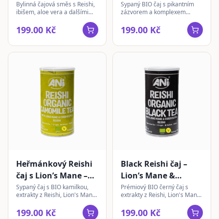
Cordyceps | sypaný
Bylinná čajová směs s Reishi,
Sypaný BIO čaj s pikantním
ibišem, aloe vera a dalšími
zázvorem a komplexem
bylinami pro harmonii a
extraktů z Reishi, Lion's Mane
lehkost. Jemná chuť pro
a Cordycepsu pro každodenní
199.00 Kč
199.00 Kč
každodenní rituál.
rituál.
Heřmánkový Reishi
Black Reishi čaj –
čaj s Lion’s Mane –
Lion’s Mane &
Cordyceps | sypaný
Cordyceps | sypaný
Sypaný čaj s BIO kamilkou,
Prémiový BIO černý čaj s
extrakty z Reishi, Lion's Mane
extrakty z Reishi, Lion's Mane
a Cordyceps sinensis pro
a Cordycepsu pro vyvážený
příjemný chuťový zážitek.
čajový rituál.
199.00 Kč
199.00 Kč