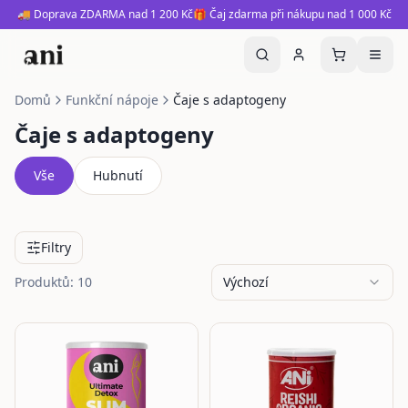
🚚 Doprava ZDARMA nad 1 200 Kč
🎁 Čaj zdarma při nákupu nad 1 000 Kč
Domů
Funkční nápoje
Čaje s adaptogeny
Čaje s adaptogeny
Vše
Hubnutí
Filtry
Produktů: 10
Výchozí