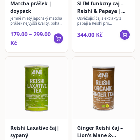
Matcha prášek |
SLIM funkcny caj –
doypack
Reishi & Papaya |
sypaný
Jemně mletý japonský matcha
Osvěžující čaj s extrakty z
prášek nejvyšší kvality, bohatý
papáji a Reishi pro
na antioxidanty a L-theanin
každodenní pohodu. S jemnou
179.00 – 299.00
pro přirozenou energii.
chutí a vůní, ideální pro váš
344.00 Kč
ranní rituál.
Kč
Reishi Laxative čaj|
Ginger Reishi čaj –
sypaný
Lion’s Mane &