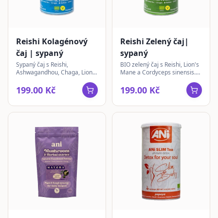
Reishi Kolagénový
Reishi Zelený čaj|
čaj | sypaný
sypaný
Sypaný čaj s Reishi,
BIO zelený čaj s Reishi, Lion's
Ashwagandhou, Chaga, Lion's
Mane a Cordyceps sinensis.
Mane, Guaranou a
Sypaný čaj pro každodenní
veganským kolagenem pro
chvíle pohody a rituály.
199.00 Kč
199.00 Kč
celkovou pohodu.