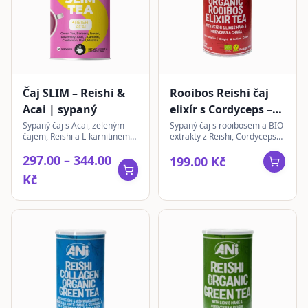
Čaj SLIM – Reishi &
Rooibos Reishi čaj
Acai | sypaný
elixír s Cordyceps –
Lion’s Mane – Chaga
Sypaný čaj s Acai, zeleným
Sypaný čaj s rooibosem a BIO
čajem, Reishi a L-karnitinem
extrakty z Reishi, Cordycepsu,
| sypaný
pro podporu vitality a celkové
Lion's Mane a Chagy. Tradiční
297.00 – 344.00
pohody.
směs pro jedinečný zážitek.
199.00 Kč
Kč