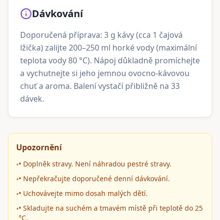
Dávkování
Doporučená příprava: 3 g kávy (cca 1 čajová
lžička) zalijte 200–250 ml horké vody (maximální
teplota vody 80 °C). Nápoj důkladně promíchejte
a vychutnejte si jeho jemnou ovocno-kávovou
chuť a aroma. Balení vystačí přibližně na 33
dávek.
Upozornění
• Doplněk stravy. Není náhradou pestré stravy.
•
• Nepřekračujte doporučené denní dávkování.
•
• Uchovávejte mimo dosah malých dětí.
•
• Skladujte na suchém a tmavém místě při teplotě do 25
•
°C.