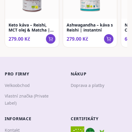
Keto káva – Reishi,
Ashwagandha – káva s
Ne
MCT olej & Matcha |
Reishi | instantní
Cof
instantní
káv
279.00
Kč
279.00
Kč
679
PRO FIRMY
NÁKUP
Velkoobchod
Doprava a platby
Vlastní značka (Private
Label)
INFORMACE
CERTIFIKÁTY
Kontakt