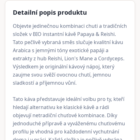
Detailní popis produktu
Objevte jedinečnou kombinaci chuti a tradičních
složek v BIO instantní kávě Papaya & Reishi.
Tato pečlivě vybraná směs slučuje kvalitní kávu
Arabica s jemnými tóny exotické papáji a
extrakty z hub Reishi, Lion's Mane a Cordyceps.
Výsledkem je originální kávový nápoj, který
zaujme svou svěží ovocnou chutí, jemnou
sladkostí a příjemnou vůní.
Tato káva představuje ideální volbu pro ty, kteří
hledají alternativu ke klasické kávě a rádi
objevují netradiční chuťové kombinace. Díky
jednoduché přípravě a vyváženému chuťovému
profilu je vhodná pro každodenní vychutnání
doma i v práci. Každá složka je pečlivě vybrána