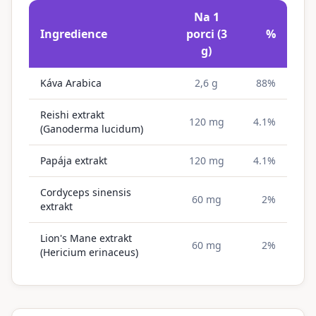
Na 1
Ingredience
porci (3
%
g)
Káva Arabica
2,6 g
88%
Reishi extrakt
120 mg
4.1%
(Ganoderma lucidum)
Papája extrakt
120 mg
4.1%
Cordyceps sinensis
60 mg
2%
extrakt
Lion's Mane extrakt
60 mg
2%
(Hericium erinaceus)