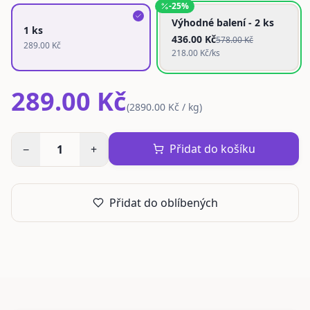
-
25
%
Výhodné balení - 2 ks
1 ks
436.00
Kč
578.00
Kč
289.00
Kč
218.00
Kč/ks
289.00 Kč
(
2890.00 Kč / kg
)
Přidat do košíku
−
1
+
Přidat do oblíbených