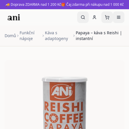
🚚 Doprava ZDARMA nad 1 200 Kč
🎁 Čaj zdarma při nákupu nad 1 000 Kč
Funkční
Káva s
Papaya – káva s Reishi |
Domů
nápoje
adaptogeny
instantní