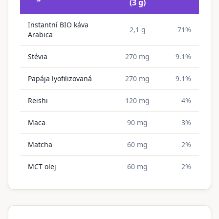
(3 g)
Instantní BIO káva
2,1 g
71%
Arabica
Stévia
270 mg
9.1%
Papája lyofilizovaná
270 mg
9.1%
Reishi
120 mg
4%
Maca
90 mg
3%
Matcha
60 mg
2%
MCT olej
60 mg
2%