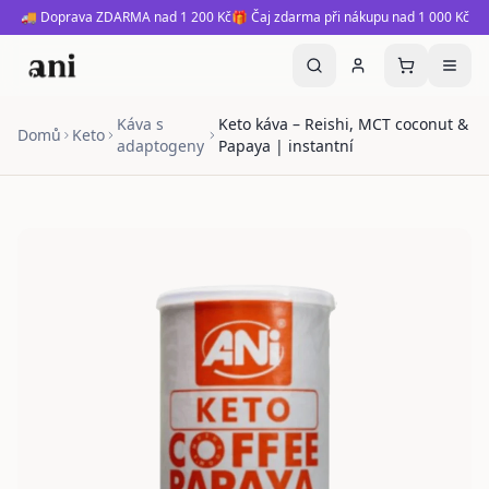
🚚 Doprava ZDARMA nad 1 200 Kč
🎁 Čaj zdarma při nákupu nad 1 000 Kč
Káva s
Keto káva – Reishi, MCT coconut &
Domů
Keto
adaptogeny
Papaya | instantní