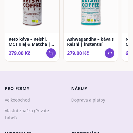
Keto káva – Reishi,
Ashwagandha – káva s
Ne
MCT olej & Matcha |
Reishi | instantní
Cof
instantní
káv
279.00
Kč
279.00
Kč
679
PRO FIRMY
NÁKUP
Velkoobchod
Doprava a platby
Vlastní značka (Private
Label)