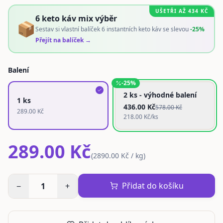
UŠETŘI AŽ
434
KČ
6 keto káv mix výběr
📦
Sestav si vlastní balíček 6 instantních keto káv se slevou
-25%
Přejít na balíček →
Balení
-
25
%
2 ks - výhodné balení
1 ks
436.00
Kč
578.00
Kč
289.00
Kč
218.00
Kč/ks
289.00 Kč
(
2890.00 Kč / kg
)
Přidat do košíku
−
1
+