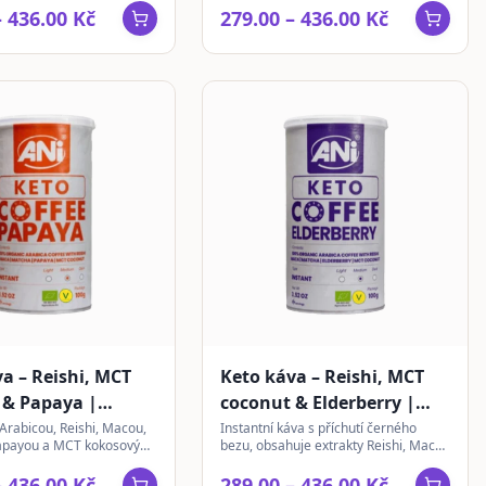
– 436.00 Kč
279.00 – 436.00 Kč
a – Reishi, MCT
Keto káva – Reishi, MCT
 & Papaya |
coconut & Elderberry |
í
instantní
 Arabicou, Reishi, Macou,
Instantní káva s příchutí černého
apayou a MCT kokosovým
bezu, obsahuje extrakty Reishi, Maca,
otická chuť bez cukru.
Matcha a MCT olej. Vhodná pro keto
stravování.
– 436.00 Kč
289.00 – 436.00 Kč