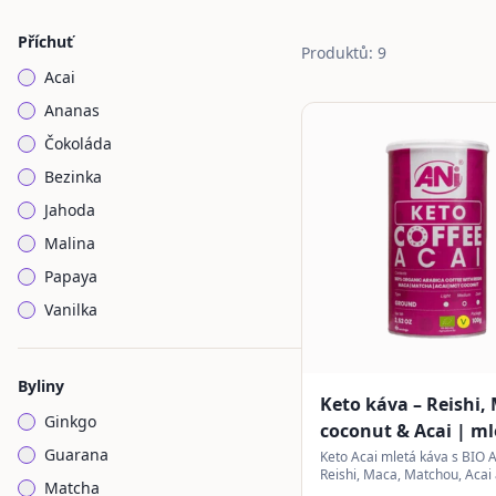
Příchuť
Produktů: 9
Acai
Ananas
Čokoláda
Bezinka
Jahoda
Malina
Papaya
Vanilka
Byliny
Keto káva – Reishi,
Ginkgo
coconut & Acai | ml
Guarana
Keto Acai mletá káva s BIO 
Reishi, Maca, Matchou, Acai
Matcha
kokosovým práškem pro lah