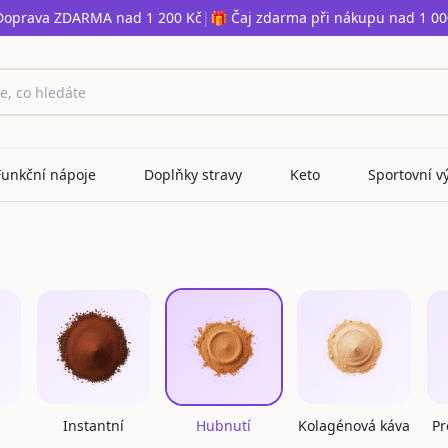
Doprava ZDARMA nad 1 200 Kč
|
🎁 Čaj zdarma při nákupu nad 1 00
Funkční nápoje
Doplňky stravy
Keto
Sportovní v
Instantní
Hubnutí
Kolagénová káva
Pr