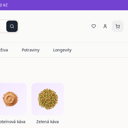
0 Kč
ýživa
Potraviny
Longevity
oteínová káva
Zelená káva