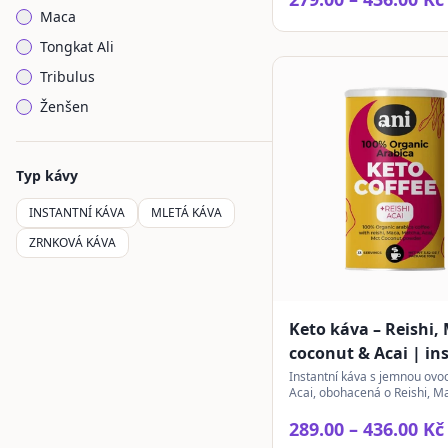
Maca
Tongkat Ali
Tribulus
Ženšen
Typ kávy
INSTANTNÍ KÁVA
MLETÁ KÁVA
ZRNKOVÁ KÁVA
Keto káva – Reishi,
coconut & Acai | in
Instantní káva s jemnou ovo
Acai, obohacená o Reishi, M
Matchu a MCT kokosový olej
aktivní životní styl.
289.00 – 436.00 Kč