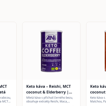
 MCT
Keto káva – Reishi, MCT
Keto káv
etá
coconut & Elderberry |
coconut
mletá
Arabicou,
Mletá káva s příchutí černého bezu,
Keto káva s
 a MCT
obsahuje extrakty Reishi, Maca,
Matchou, P
odný
Matcha a MCT olej. Vhodná pro keto
práškem. Ex