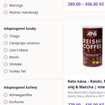
nápoj.
289.00 – 436.00 Kč
Moringa
Pestrec mariánský
Adaptogenní houby
Chaga
Cordyceps sinensis
Lion's Mane
Reishi
Shiitake
Turkey Tail
Keto káva – Reishi,
olej & Matcha | mle
Adaptogenní kořeny
Keto Reishi BIO mletá káva s
Ashwagandha
Reishi, Maca, Matcha a MCT
slazená stévií. Ideální pro m
Kurkuma
životní styl.
279.00 – 436.00 Kč