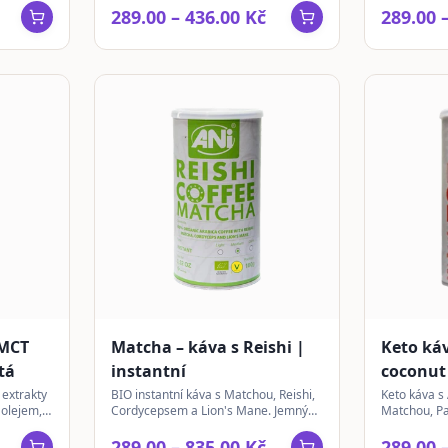
stravování.
289.00 – 436.00 Kč
289.00 
 MCT
Matcha – káva s Reishi |
Keto káv
tá
instantní
coconut
instantn
 extrakty
BIO instantní káva s Matchou, Reishi,
Keto káva s
 olejem,
Cordycepsem a Lion's Mane. Jemný
Matchou, P
oderní
zdroj energie s vyváženou chutí.
práškem. Ex
289.00 – 835.00 Kč
289.00 