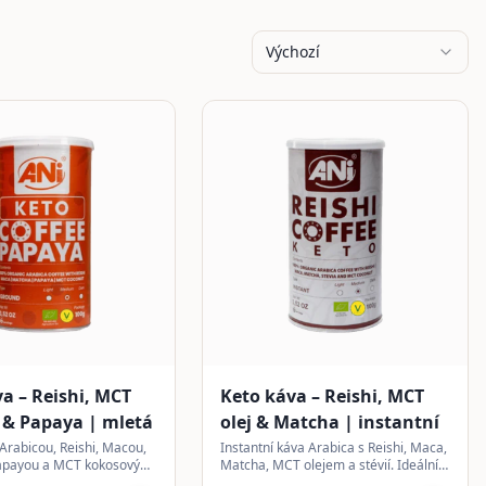
Výchozí
a – Reishi, MCT
Keto káva – Reishi, MCT
 & Papaya | mletá
olej & Matcha | instantní
 Arabicou, Reishi, Macou,
Instantní káva Arabica s Reishi, Maca,
apayou a MCT kokosovým
Matcha, MCT olejem a stévií. Ideální
otická chuť bez cukru.
pro vyvážený životní styl.