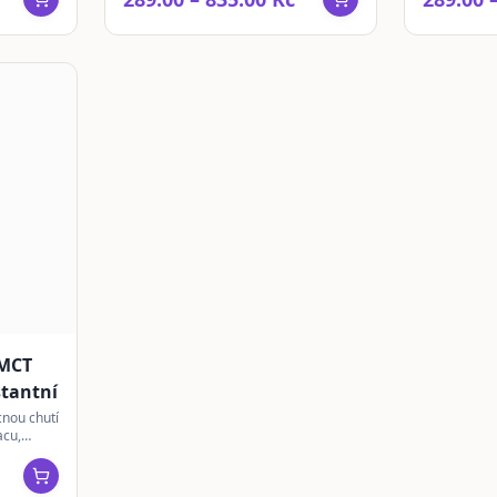
 MCT
stantní
cnou chutí
acu,
 pro