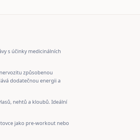
ávy s účinky medicinálních
e nervozitu způsobenou
dává dodatečnou energii a
asů, nehtů a kloubů. Ideální
rtovce jako pre-workout nebo