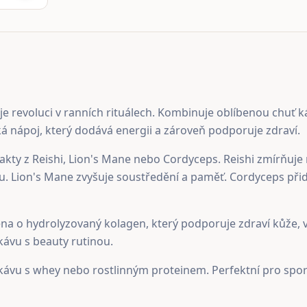
e revoluci v ranních rituálech. Kombinuje oblíbenou chuť k
á nápoj, který dodává energii a zároveň podporuje zdraví.
akty z Reishi, Lion's Mane nebo Cordyceps. Reishi zmírňuj
. Lion's Mane zvyšuje soustředění a paměť. Cordyceps při
a o hydrolyzovaný kolagen, který podporuje zdraví kůže, vl
 kávu s beauty rutinou.
ávu s whey nebo rostlinným proteinem. Perfektní pro spo