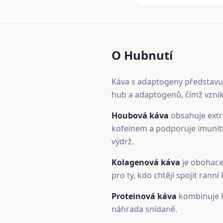
O Hubnutí
Káva s adaptogeny představuj
hub a adaptogenů, čímž vznik
Houbová káva
obsahuje extr
kofeinem a podporuje imunitu
výdrž.
Kolagenová káva
je obohacen
pro ty, kdo chtějí spojit ranní
Proteinová káva
kombinuje k
náhrada snídaně.